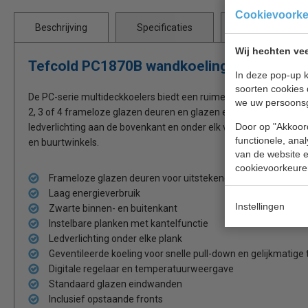
Cookievoork
Beschrijving
Specificaties
Bijlages
Wij hechten vee
Tefcold PC1870B wandkoeling zwart binne
In deze pop-up k
soorten cookies 
De PC-serie multideckkoelers biedt een ruime koeloplossing met
we uw persoons
2, 3 of 4 frameloze glazen deuren en glazen eindwanden voor o
Door op "Akkoord
ledverlichting aan de bovenkant en onder elk van de diepe legp
functionele, ana
en buurtwinkels.
van de website en
cookievoorkeure
Frameloze glazen deuren voor uitstekende productzichtbaa
Laag energieverbruik
Instellingen
Zwarte binnen- en buitenkant
Instelbare planken met kantelfunctie
Ledverlichting onder elke plank
Geventileerde koeling voor snelle pull-down en gelijkmatig
Digitale regelaar en temperatuurweergave
Standaard glazen eindwanden
Inclusief opstaande fronts