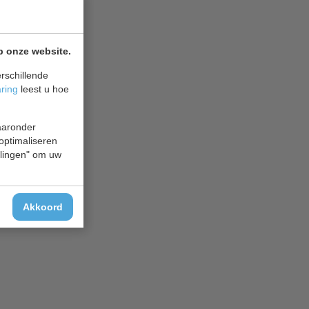
p onze website.
rschillende
aring
leest u hoe
waaronder
 optimaliseren
ellingen" om uw
Akkoord