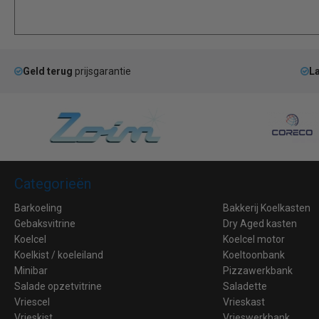
Geld terug
prijsgarantie
La
Categorieën
Barkoeling
Bakkerij Koelkasten
Gebaksvitrine
Dry Aged kasten
Koelcel
Koelcel motor
Koelkist / koeleiland
Koeltoonbank
Minibar
Pizzawerkbank
Salade opzetvitrine
Saladette
Vriescel
Vrieskast
Vrieskist
Vrieswerkbank