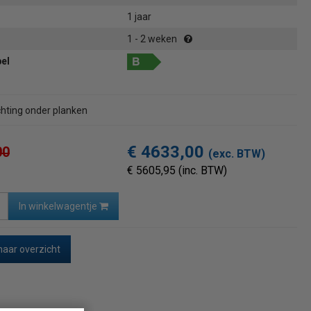
1 jaar
1 - 2 weken
bel
chting onder planken
€ 4633,00
00
(exc. BTW)
€ 5605,95 (inc. BTW)
In winkelwagentje
naar overzicht