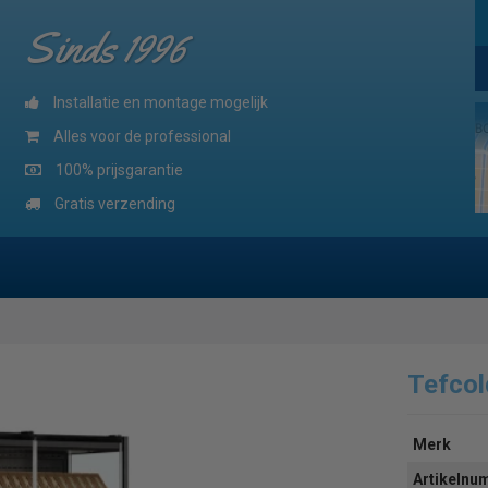
Sinds 1996
Installatie en montage mogelijk
Alles voor de professional
100% prijsgarantie
Gratis verzending
Tefcol
Merk
Artikeln