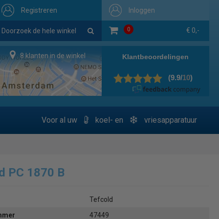
Registreren
Inloggen
0
€ 0,-
8 klanten in de winkel
Voor al uw
koel- en
vriesapparatuur
d PC 1870 B
Tefcold
ummer
47449