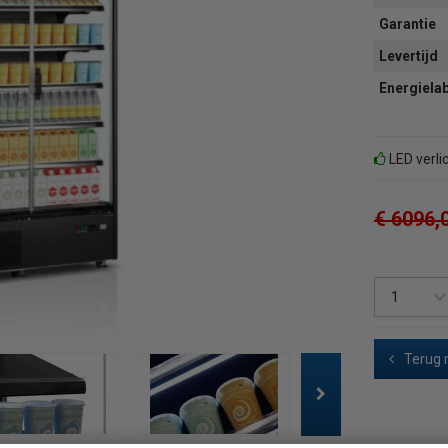
Garantie
Levertijd
Energiela
LED verli
€ 6096,
Terug 