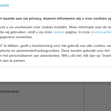
euren
l waarde aan uw privacy, daarom informeren wij u over cookies o
n en buiten
unt u uw voorkeuren voor cookies instellen. Meer informatie over de ve
die wij gebruiken, vindt u op onze
cookies
pagina. In onze
privacyverkl
 een laag energieverbruik. Ze worden geleverd met
gegevens verwerken.
ptimale productzichtbaarheid. Voorzien van
" te klikken, geeft u toestemming voor het gebruik van alle cookies, 
lanken. Een uitstekende keuze voor supermarkten
lytische en advertentie/trackingcookies. Deze worden gebruikt voor het
 het personaliseren van advertenties. Wilt u dit niet, klik dan op "Inst
n aan te passen.
rheid
e temperatuur