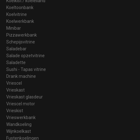
Koelkist / koeleiland
Koeltoonbank
Koelvitrine
Koelwerkbank
Minibar
Pizzawerkbank
Schepijsvitrine
Saladebar
Salade opzetvitrine
Saladette
Sushi - Tapas vitrine
Drank machine
Vriescel
Vrieskast
Vrieskast glasdeur
Vriescel motor
Vrieskist
Vrieswerkbank
Wandkoeling
Wijnkoelkast
Fustenkoelingen