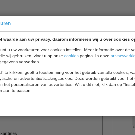
euren
 cm
l waarde aan uw privacy, daarom informeren wij u over cookies o
uivelproducten, salades, ijs, diepvriesmaaltijden,
unt u uw voorkeuren voor cookies instellen. Meer informatie over de ve
die wij gebruiken, vindt u op onze
cookies
pagina. In onze
privacyverkl
gegevens verwerken.
" te klikken, geeft u toestemming voor het gebruik van alle cookies, 
lytische en advertentie/trackingcookies. Deze worden gebruikt voor het
 het personaliseren van advertenties. Wilt u dit niet, klik dan op "Inst
n aan te passen.
 kantines.