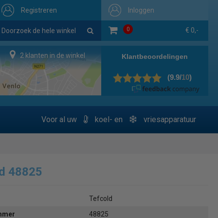
Registreren
Inloggen
0
€ 0,-
2 klanten in de winkel
Voor al uw
koel- en
vriesapparatuur
ld 48825
Tefcold
ummer
48825