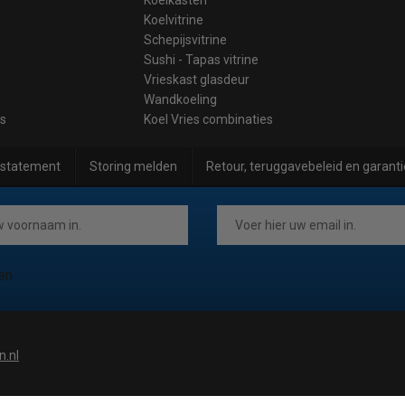
Koelvitrine
Schepijsvitrine
Sushi - Tapas vitrine
Vrieskast glasdeur
Wandkoeling
es
Koel Vries combinaties
 statement
Storing melden
Retour, teruggavebeleid en garanti
en
n.nl