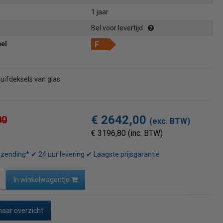
1 jaar
Bel voor levertijd
bel
huifdeksels van glas
€ 2642,00
00
(exc. BTW)
€ 3196,80 (inc. BTW)
rzending* ✔ 24 uur levering ✔ Laagste prijsgarantie
In winkelwagentje
naar overzicht