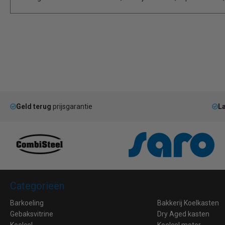
Geld terug
prijsgarantie
La
Categorieën
Barkoeling
Bakkerij Koelkasten
Gebaksvitrine
Dry Aged kasten
Koelcel
Koelcel motor