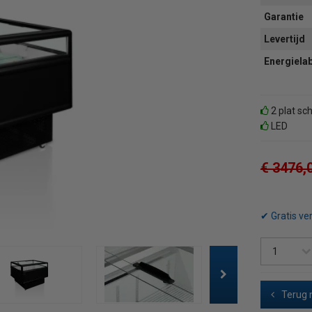
Garantie
Levertijd
Energiela
2 plat sc
LED
€ 3476,
✔ Gratis ve
Terug 