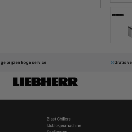
ge prijzen hoge service
Gratis v
Blast Chillers
IJsblokjesmachine
Koelkasten