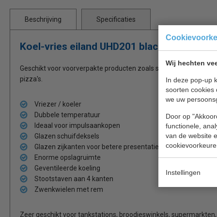
Beschrijving
Specificaties
Cookievoork
Koel-vries eiland UHD201 black breed 125
Wij hechten vee
Geschikt voor voorverpakte producten zoals sandwiches, snacks, z
pizza's.
In deze pop-up k
soorten cookies 
we uw persoons
Vriezer / koeler
Dubbele temperatuur
Door op "Akkoord
Ideaal voor impulsaankopen
functionele, ana
van de website en
Glazen schuifdeksels
cookievoorkeure
Glazen zijkanten voor betere presentatie van producten
Enorme opslagruimte
Geventileerde koeling
Instellingen
Stootstaven aan 4 kanten
Zwenkwielen met rem
Zeer geschikt voor tankstations, broodjeswinkels, supermarkten,