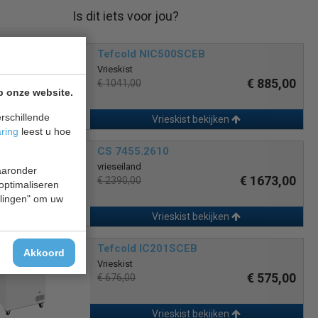
Is dit iets voor jou?
Tefcold NIC500SCEB
Vrieskist
€ 885,00
€ 1041,00
p onze website.
rschillende
Vrieskist bekijken
aring
leest u hoe
CS 7455.2610
vrieseiland
waaronder
€ 1673,00
€ 2390,00
 optimaliseren
ellingen" om uw
Vrieskist bekijken
Tefcold IC201SCEB
Akkoord
Vrieskist
€ 575,00
€ 676,00
Vrieskist bekijken