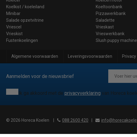
Koelkist / koeleiland
Koeltoonbank
Minibar
Pizzawerkbank
Salade opzetvitrine
Saladette
Vriescel
Vrieskast
Vrieskist
Vrieswerkbank
Fustenkoelingen
Slush puppy machin
Algemene voorwaarden
Leveringsvoorwaarden
Privacy
Aanmelden voor de nieuwsbrief
Ik ga akkoord met de
privacyverklaring
van Horeca koel
© 2026 Horeca Koelen
|
088 2600 420
|
info@horecakoele