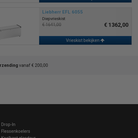
Liebherr EFL 6055
Diepvrieskist
€ 1362,00
€ 1641,00
Vrieskist bekijken
erzending
vanaf € 200,00
Drop-In
Flessenkoelers
Koelkast glasdeur