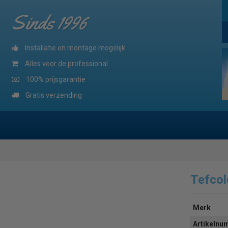
Sinds 1996
Installatie en montage mogelijk
Alles voor de professional
100% prijsgarantie
Gratis verzending
Tefco
Merk
Artikeln