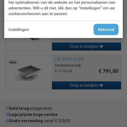
het optimaliseren van de website en het personaliseren van
Drop-In bekijken
advertenties. Wilt u dit niet, klik dan op "Instellingen" om uw
cookievoorkeuren aan te passen.
Soul Green 5/1 GN
Drop-In
Instellingen
Akkoord
€ 3066,00
€ 3262,00
Drop-In bekijken
CS 7013.2725
Crushed Ice bak
€ 791,00
€ 1130,00
Drop-In bekijken
Geld terug
prijsgarantie
Lage prijzen hoge service
Gratis verzending
vanaf € 200,00