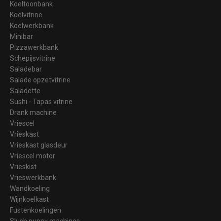
Koeltoonbank
Koelvitrine
Koelwerkbank
Minibar
Pizzawerkbank
Schepijsvitrine
Saladebar
Salade opzetvitrine
Saladette
Sushi - Tapas vitrine
Drank machine
Vriescel
Vrieskast
Vrieskast glasdeur
Vriescel motor
Vrieskist
Vrieswerkbank
Wandkoeling
Wijnkoelkast
Fustenkoelingen