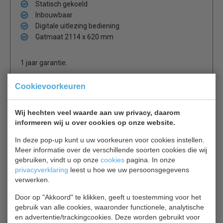
Statisch gekoeld
Inbouwbaar
Digitale uitlezing bediening
Gatmaat 2114 x 620 mm
1 jaar garantie.
Cookievoorkeuren
Is dit iets voor jou?
Wij hechten veel waarde aan uw privacy, daarom
SER-GREEN 3/1 GN
informeren wij u over cookies op onze website.
Drop-In
In deze pop-up kunt u uw voorkeuren voor cookies instellen.
€ 4503,00
€ 4790,00
Meer informatie over de verschillende soorten cookies die wij
gebruiken, vindt u op onze
cookies
pagina. In onze
Drop-In bekijken
privacyverklaring
leest u hoe we uw persoonsgegevens
verwerken.
CS Drop-In voor 5/1 GN
Door op "Akkoord" te klikken, geeft u toestemming voor het
DropIn
gebruik van alle cookies, waaronder functionele, analytische
€ 7763,00
€ 11090,00
en advertentie/trackingcookies. Deze worden gebruikt voor