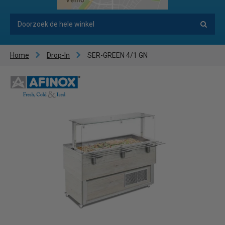
Home
Drop-In
SER-GREEN 4/1 GN