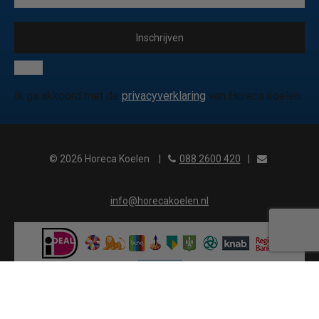
Inschrijven
Ik ga akkoord met de
privacyverklaring
van Horeca koelen
© 2026 Horeca Koelen
|
088 2600 420
|
info@horecakoelen.nl
?>