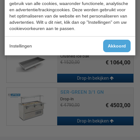
gebruik van alle cookies, waaronder functionele, analytische
CS 7013.2700
en advertentie/trackingcookies. Deze worden gebruikt voor
Crushed Ice bak
het optimaliseren van de website en het personaliseren van
€ 665,00
€ 950,00
advertenties. Wilt u dit niet, klik dan op "Instellingen" om uw
cookievoorkeuren aan te passen.
Drop-In bekijken
Instellingen
Akkoord
CS 7013.2735
Crushed Ice bak
€ 1064,00
€ 1520,00
Drop-In bekijken
SER-GREEN 3/1 GN
Drop-In
€ 4503,00
€ 4790,00
Drop-In bekijken