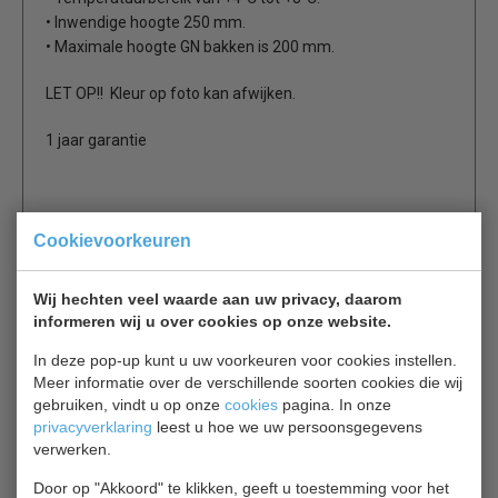
• Inwendige hoogte 250 mm.
• Maximale hoogte GN bakken is 200 mm.
LET OP!! Kleur op foto kan afwijken.
1 jaar garantie
Cookievoorkeuren
Wij hechten veel waarde aan uw privacy, daarom
Is dit iets voor jou?
informeren wij u over cookies op onze website.
In deze pop-up kunt u uw voorkeuren voor cookies instellen.
CS Drop-In voor 5/1 GN
Meer informatie over de verschillende soorten cookies die wij
DropIn
gebruiken, vindt u op onze
cookies
pagina. In onze
€ 7763,00
€ 11090,00
privacyverklaring
leest u hoe we uw persoonsgegevens
verwerken.
Drop-In bekijken
Door op "Akkoord" te klikken, geeft u toestemming voor het