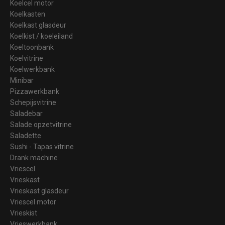
Koelcel motor
Koelkasten
Koelkast glasdeur
Koelkist / koeleiland
Koeltoonbank
Koelvitrine
Koelwerkbank
Minibar
Pizzawerkbank
Schepijsvitrine
Saladebar
Salade opzetvitrine
Saladette
Sushi - Tapas vitrine
Drank machine
Vriescel
Vrieskast
Vrieskast glasdeur
Vriescel motor
Vrieskist
Vrieswerkbank