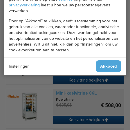
privacyverklaring
leest u hoe we uw persoonsgegevens
verwerken.
Polar Display vitrine GP292
Koelvitrine
Door op "Akkoord" te klikken, geeft u toestemming voor het
€ 653,00
€ 816,00
gebruik van alle cookies, waaronder functionele, analytische
en advertentie/trackingcookies. Deze worden gebruikt voor
het optimaliseren van de website en het personaliseren van
Koelvitrine bekijken
advertenties. Wilt u dit niet, klik dan op "Instellingen" om uw
cookievoorkeuren aan te passen.
CS 7487.0225
Koelvitrine
€ 571,00
€ 815,00
Instellingen
Akkoord
Koelvitrine bekijken
Mini-koelvitrine 86L
Koelvitrine
€ 508,00
€ 635,05
Koelvitrine bekijken