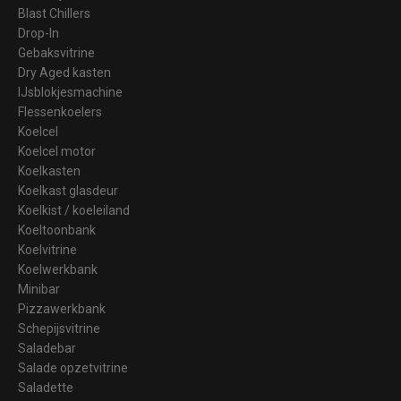
Blast Chillers
Drop-In
Gebaksvitrine
Dry Aged kasten
IJsblokjesmachine
Flessenkoelers
Koelcel
Koelcel motor
Koelkasten
Koelkast glasdeur
Koelkist / koeleiland
Koeltoonbank
Koelvitrine
Koelwerkbank
Minibar
Pizzawerkbank
Schepijsvitrine
Saladebar
Salade opzetvitrine
Saladette