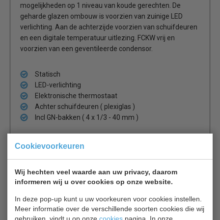
mogelijkheden op 1 niveau van koude gerechten. De
geharde glazen ombouw is voorzien van zuinige LED
verlichting. Aan de achterzijde voorzien van schuifdeuren
en een digitale temperatuur uitlezing. FCKW vrij en
voorzien van een geventileerde condensor.
Statisch
LED-verlichting
Elektronische thermostaat
Achter schuifdeuren ( plexiglas )
Incl GN-bakken ( 4 x 1/3 - 40 mm )
Levering inclusief GN bakken.
Cookievoorkeuren
Showcase
model
Wij hechten veel waarde aan uw privacy, daarom
informeren wij u over cookies op onze website.
Ook verkrijg baar met de motor aan de linkerkant.
In deze pop-up kunt u uw voorkeuren voor cookies instellen.
Meer informatie over de verschillende soorten cookies die wij
Is dit iets voor jou?
gebruiken, vindt u op onze
cookies
pagina. In onze