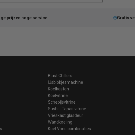
ge prijzen hoge service
Gratis v
Blast Chillers
IJsblokjesmachine
Koelkasten
Koelvitrine
Schepijsvitrine
Sushi - Tapas vitrine
Vrieskast glasdeur
Wandkoeling
es
Koel Vries combinaties