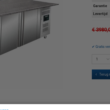
Garantie
Levertijd
€ 3980,
✔ Gratis ve
Terug 