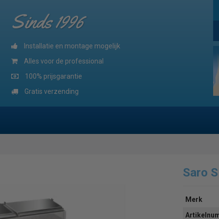
Sinds 1996
Installatie en montage mogelijk
Alles voor de professional
100% prijsgarantie
Gratis verzending
Saro 
Merk
Artikeln