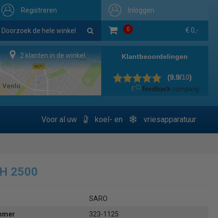
Registreren
Inloggen
0
€ 0,-
2 klanten in de winkel
Voor al uw
koel- en
vriesapparatuur
SH 2500
SARO
ummer
323-1125