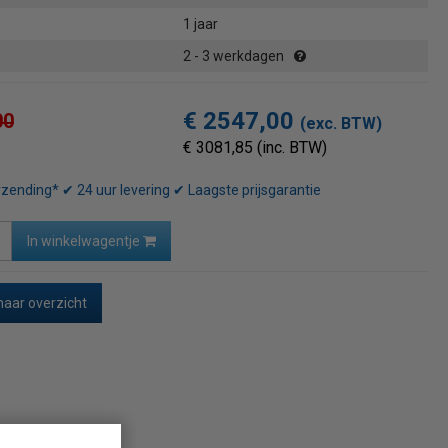
1 jaar
2 - 3 werkdagen
€ 2547,00
00
(exc. BTW)
€ 3081,85 (inc. BTW)
rzending* ✔ 24 uur levering ✔ Laagste prijsgarantie
In winkelwagentje
naar overzicht