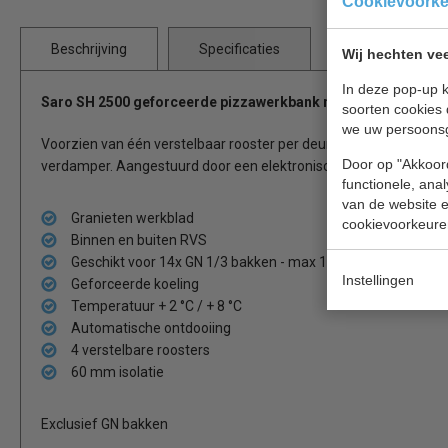
Cookievoork
Beschrijving
Specificaties
Wij hechten vee
In deze pop-up k
Saro SH 2500 geforceerde pizzawerkbank met granieten wer
soorten cookies 
we uw persoons
Voorzien van één verstelbaar rooster per deur en een geforceer
Door op "Akkoord
verdamper. Aangestuurd door een elektronische thermostaat van
functionele, ana
van de website en
Granieten werkblad
cookievoorkeure
Binnen en buiten RVS
Geschikt voor 14x GN 1/3 bakken - max 15 mm diep
Instellingen
Geforceerde koeling
Temperatuur + 2 °C / + 8 °C
Automatische ontdooiing
4 verstelbare roosters
60 mm isolatie
Exclusief GN bakken