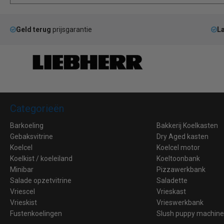
Geld terug
prijsgarantie
La
Categorieën
Barkoeling
Bakkerij Koelkasten
Gebaksvitrine
Dry Aged kasten
Koelcel
Koelcel motor
Koelkist / koeleiland
Koeltoonbank
Minibar
Pizzawerkbank
Salade opzetvitrine
Saladette
Vriescel
Vrieskast
Vrieskist
Vrieswerkbank
Fustenkoelingen
Slush puppy machin