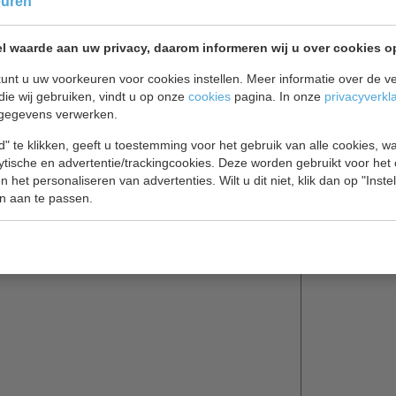
euren
l waarde aan uw privacy, daarom informeren wij u over cookies o
unt u uw voorkeuren voor cookies instellen. Meer informatie over de ve
kblad en een gekoelde opbouw.
die wij gebruiken, vindt u op onze
cookies
pagina. In onze
privacyverkl
gegevens verwerken.
de koeling met een aan drie zijden ingeschuimde
" te klikken, geeft u toestemming voor het gebruik van alle cookies, 
 Dixell.
lytische en advertentie/trackingcookies. Deze worden gebruikt voor het
 het personaliseren van advertenties. Wilt u dit niet, klik dan op "Inst
n aan te passen.