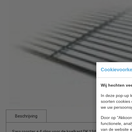
Cookievoork
Wij hechten vee
In deze pop-up k
soorten cookies 
we uw persoons
Beschrijving
Door op "Akkoord
functionele, ana
van de website en
Saro rooster + 4 clips voor de koelkast DK 134