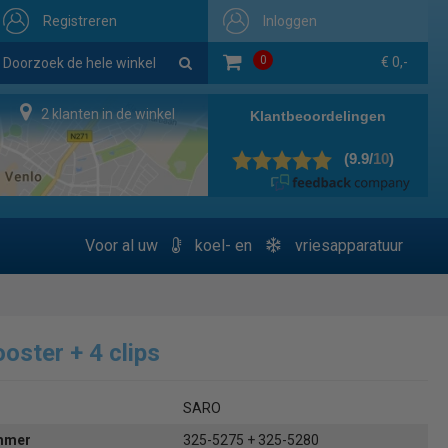
Registreren
Inloggen
0
€ 0,-
2 klanten in de winkel
Voor al uw
koel- en
vriesapparatuur
ooster + 4 clips
SARO
ummer
325-5275 + 325-5280