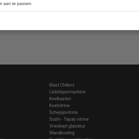
n aan te passen.
ge prijzen hoge service
Gratis v
Blast Chillers
IJsblokjesmachine
Koelkasten
Koelvitrine
Schepijsvitrine
Sushi - Tapas vitrine
Vrieskast glasdeur
Wandkoeling