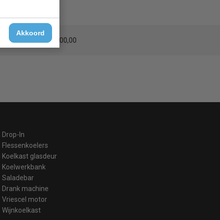
Akkoord
erzending
vanaf € 200,00
Drop-In
Flessenkoelers
Koelkast glasdeur
Koelwerkbank
Saladebar
Drank machine
Vriescel motor
Wijnkoelkast