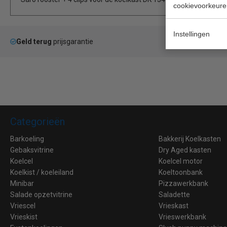
cookievoorkeure
Instellingen
Geld terug
prijsgarantie
La
Categorieën
Barkoeling
Bakkerij Koelkasten
Gebaksvitrine
Dry Aged kasten
Koelcel
Koelcel motor
Koelkist / koeleiland
Koeltoonbank
Minibar
Pizzawerkbank
Salade opzetvitrine
Saladette
Vriescel
Vrieskast
Vrieskist
Vrieswerkbank