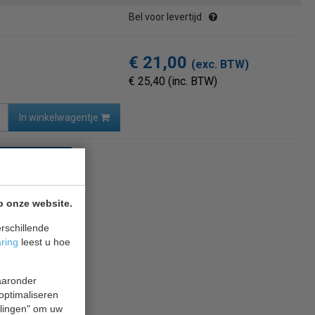
Bel voor levertijd
€ 21,00
(exc. BTW)
€ 25,40 (inc. BTW)
In winkelwagentje
naar overzicht
p onze website.
rschillende
aring
leest u hoe
waaronder
 optimaliseren
ellingen" om uw