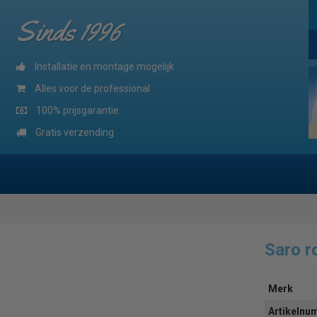
Sinds 1996
Installatie en montage mogelijk
Alles voor de professional
100% prijsgarantie
Gratis verzending
Saro r
Merk
Artikeln