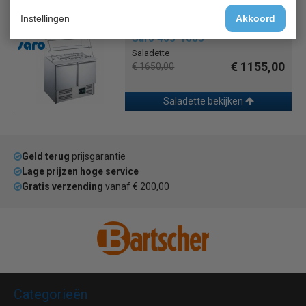
Saladette bekijken
Instellingen
Akkoord
Saro 465-1085
Saladette
€ 1155,00
€ 1650,00
Saladette bekijken
Geld terug
prijsgarantie
Lage prijzen hoge service
Gratis verzending
vanaf € 200,00
Categorieën