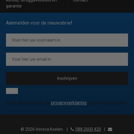
Retour, teruggavebeleid en
Contact
garantie
Aanmelden voor de nieuwsbrief
Inschrijven
Ik ga akkoord met de
privacyverklaring
van Horeca koelen
© 2026 Horeca Koelen
|
088 2600 420
|