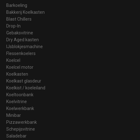
Barkoeling
Bakkerij Koelkasten
Blast Chillers
Drop-In
Gebaksvitrine
Dry Aged kasten
IJsblokjesmachine
Flessenkoelers
Koelcel
Koelcel motor
Koelkasten
Koelkast glasdeur
Koelkist / koeleiland
Koeltoonbank
Koelvitrine
Koelwerkbank
Minibar
Pizzawerkbank
Schepijsvitrine
Saladebar