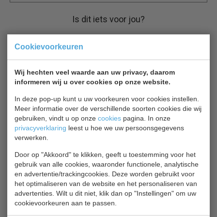
Is dit iets voor jou?
CS 7950.0094
Cookievoorkeuren
Saladette
€ 760,00
€ 1085,00
Wij hechten veel waarde aan uw privacy, daarom
informeren wij u over cookies op onze website.
Saladette bekijken
In deze pop-up kunt u uw voorkeuren voor cookies instellen.
Meer informatie over de verschillende soorten cookies die wij
Saladette 7950.0095
gebruiken, vindt u op onze
cookies
pagina. In onze
Saladette 3deuren
privacyverklaring
leest u hoe we uw persoonsgegevens
€ 672,00
€ 960,00
verwerken.
Door op "Akkoord" te klikken, geeft u toestemming voor het
Saladette bekijken
gebruik van alle cookies, waaronder functionele, analytische
en advertentie/trackingcookies. Deze worden gebruikt voor
Saro 323-1105
het optimaliseren van de website en het personaliseren van
Saladette
advertenties. Wilt u dit niet, klik dan op "Instellingen" om uw
€ 1248,00
€ 1950,00
cookievoorkeuren aan te passen.