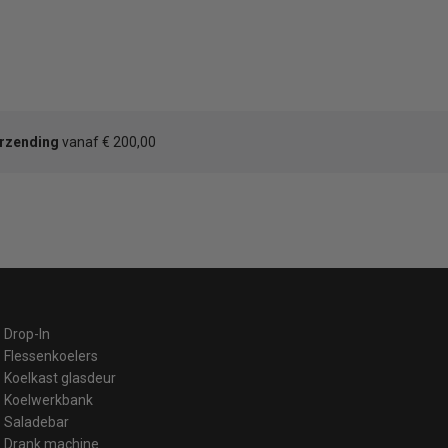
erzending
vanaf € 200,00
Drop-In
Flessenkoelers
Koelkast glasdeur
Koelwerkbank
Saladebar
Drank machine