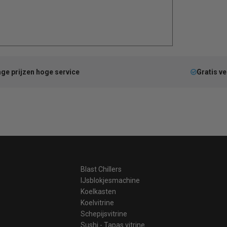
ge prijzen hoge service
Gratis v
Blast Chillers
IJsblokjesmachine
Koelkasten
Koelvitrine
Schepijsvitrine
Sushi - Tapas vitrine