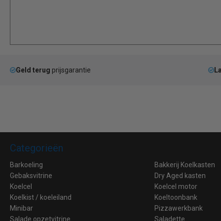
Geld terug
prijsgarantie
La
Categorieën
Barkoeling
Bakkerij Koelkasten
Gebaksvitrine
Dry Aged kasten
Koelcel
Koelcel motor
Koelkist / koeleiland
Koeltoonbank
Minibar
Pizzawerkbank
Salade opzetvitrine
Saladette