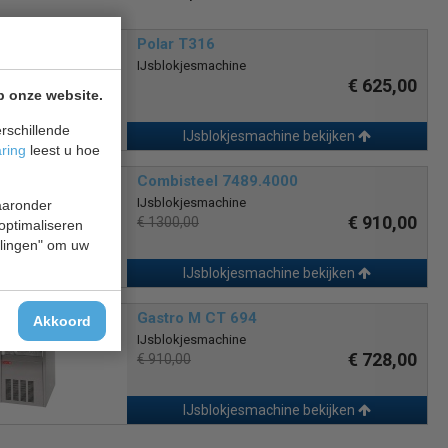
Polar T316
IJsblokjesmachine
€ 625,00
p onze website.
rschillende
IJsblokjesmachine bekijken
aring
leest u hoe
Combisteel 7489.4000
IJsblokjesmachine
waaronder
€ 910,00
€ 1300,00
 optimaliseren
ellingen" om uw
IJsblokjesmachine bekijken
Gastro M CT 694
Akkoord
IJsblokjesmachine
€ 728,00
€ 910,00
IJsblokjesmachine bekijken