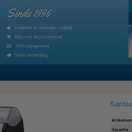
Sinds 1996
Installatie en montage mogelijk
Alles voor de professional
100% prijsgarantie
Gratis verzending
Santo
Artikeln
Garantie