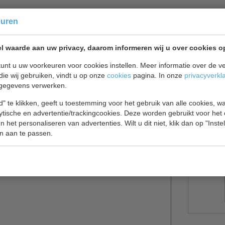
euren
l waarde aan uw privacy, daarom informeren wij u over cookies o
js gereed te hebben, die naar uw wens fijn- of
unt u uw voorkeuren voor cookies instellen. Meer informatie over de ve
lag. De heavy duty maalbladen werken met gemak
die wij gebruiken, vindt u op onze
cookies
pagina. In onze
privacyverkl
 modus met andere dingen bezig kunt houden. Voor
gegevens verwerken.
el wordt geopend. Eenvoudig in gebruik en
" te klikken, geeft u toestemming voor het gebruik van alle cookies, 
lytische en advertentie/trackingcookies. Deze worden gebruikt voor het
 het personaliseren van advertenties. Wilt u dit niet, klik dan op "Inst
n aan te passen.