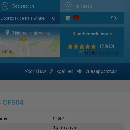
Registreren
Inloggen
0
€ 0,-
3 klanten in de winkel
Voor al uw
koel- en
vriesapparatuur
s CF604
ummer
CF604
1 jaar carry in