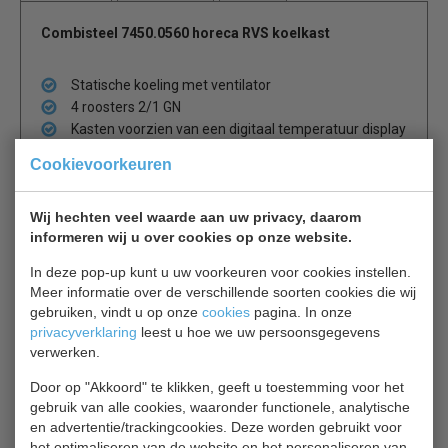
Combisteel 7450.0560 horeca RVS koelkast
Statische koeling met ventilator
4 roosters 2/1 GN
Kasten voorzien van een digitaal temperatuur display
en verstelbare roosters,
Cookievoorkeuren
Een omkeerbare geïsoleerde deur met slot
Geïntegreerde handgreep en stelvoetjes.
Wij hechten veel waarde aan uw privacy, daarom
informeren wij u over cookies op onze website.
2 jaar garantie.
In deze pop-up kunt u uw voorkeuren voor cookies instellen.
Meer informatie over de verschillende soorten cookies die wij
Gerelateerde producten
gebruiken, vindt u op onze
cookies
pagina. In onze
privacyverklaring
leest u hoe we uw persoonsgegevens
verwerken.
Rooster
Door op "Akkoord" te klikken, geeft u toestemming voor het
Extra Rooster
€ 20,00
gebruik van alle cookies, waaronder functionele, analytische
€ 21,00
en advertentie/trackingcookies. Deze worden gebruikt voor
het optimaliseren van de website en het personaliseren van