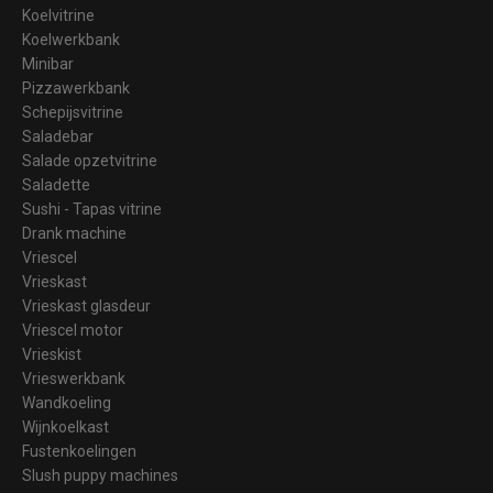
Koelvitrine
Koelwerkbank
Minibar
Pizzawerkbank
Schepijsvitrine
Saladebar
Salade opzetvitrine
Saladette
Sushi - Tapas vitrine
Drank machine
Vriescel
Vrieskast
Vrieskast glasdeur
Vriescel motor
Vrieskist
Vrieswerkbank
Wandkoeling
Wijnkoelkast
Fustenkoelingen
Slush puppy machines