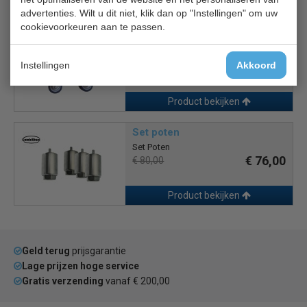
Product bekijken
advertenties. Wilt u dit niet, klik dan op "Instellingen" om uw
cookievoorkeuren aan te passen.
Wielen 7451.0011
Wielenset
Instellingen
Akkoord
€ 95,00
€ 100,00
Product bekijken
Set poten
Set Poten
€ 76,00
€ 80,00
Product bekijken
Geld terug
prijsgarantie
Lage prijzen hoge service
Gratis verzending
vanaf € 200,00