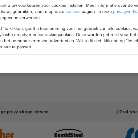
unt u uw voorkeuren voor cookies instellen. Meer informatie over de ve
die wij gebruiken, vindt u op onze
cookies
pagina. In onze
privacyverkl
gegevens verwerken.
" te klikken, geeft u toestemming voor het gebruik van alle cookies, 
lytische en advertentie/trackingcookies. Deze worden gebruikt voor het
 het personaliseren van advertenties. Wilt u dit niet, klik dan op "Inst
ator, automatische ontdooiing, 6 roosters maat 2/1
n aan te passen.
ng, met slot.
ge prijzen hoge service
Gratis v