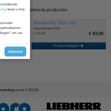
rschillende
aring
leest u hoe
Gerelateerde producten
waaronder
Rooster RVS 7020.1205
 optimaliseren
Extra Rooster RVS
ellingen" om uw
€ 43,00
€ 45,00
Product bekijken
Akkoord
erzending
vanaf € 200,00