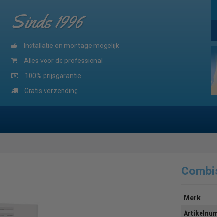
Sinds 1996
Installatie en montage mogelijk
Alles voor de professional
100% prijsgarantie
Gratis verzending
Combi
Merk
Artikeln