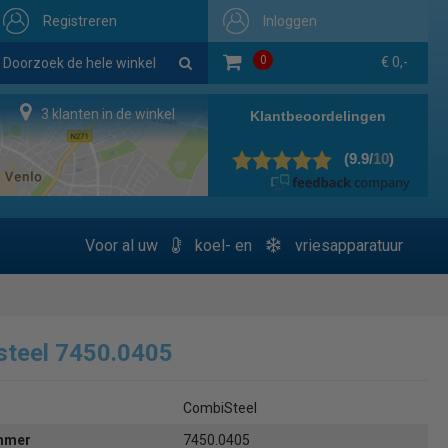
Registreren
Inloggen
0
€ 0,-
3 klanten in de winkel
Voor al uw
koel- en
vriesapparatuur
steel 7450.0405
CombiSteel
ummer
7450.0405