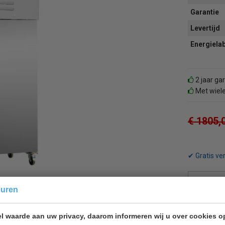
Garantie
Levertijd
Energiela
2 jaar ga
Met wiel
€ 1805,
✔ Gratis ve
euren
Terug 
l waarde aan uw privacy, daarom informeren wij u over cookies o