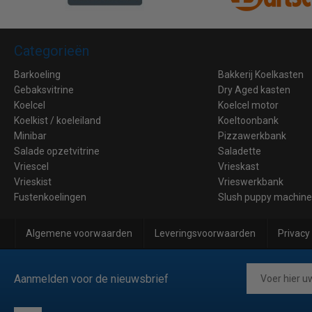
Categorieën
Barkoeling
Bakkerij Koelkasten
Gebaksvitrine
Dry Aged kasten
Koelcel
Koelcel motor
Koelkist / koeleiland
Koeltoonbank
Minibar
Pizzawerkbank
Salade opzetvitrine
Saladette
Vriescel
Vrieskast
Vrieskist
Vrieswerkbank
Fustenkoelingen
Slush puppy machin
Algemene voorwaarden
Leveringsvoorwaarden
Privacy
Aanmelden voor de nieuwsbrief