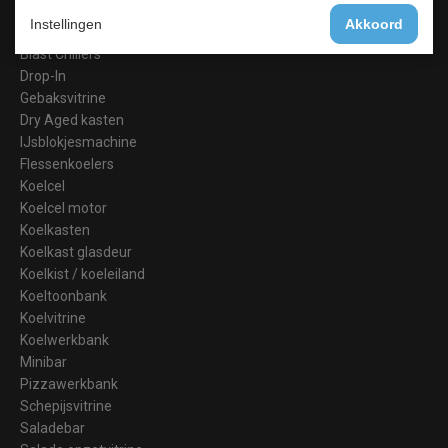
Barkoeling
Instellingen
Akkoord
Bakkerij Koelkasten
Blast Chillers
Drop-In
Gebaksvitrine
Dry Aged kasten
IJsblokjesmachine
Flessenkoelers
Koelcel
Koelcel motor
Koelkasten
Koelkast glasdeur
Koelkist / koeleiland
Koeltoonbank
Koelvitrine
Koelwerkbank
Minibar
Pizzawerkbank
Schepijsvitrine
Saladebar