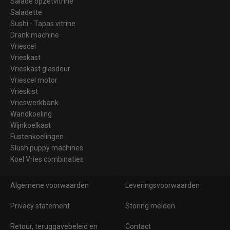
Salade opzetvitrine
Saladette
Sushi - Tapas vitrine
Drank machine
Vriescel
Vrieskast
Vrieskast glasdeur
Vriescel motor
Vrieskist
Vrieswerkbank
Wandkoeling
Wijnkoelkast
Fustenkoelingen
Slush puppy machines
Koel Vries combinaties
Algemene voorwaarden
Leveringsvoorwaarden
Privacy statement
Storing melden
Retour, teruggavebeleid en
Contact