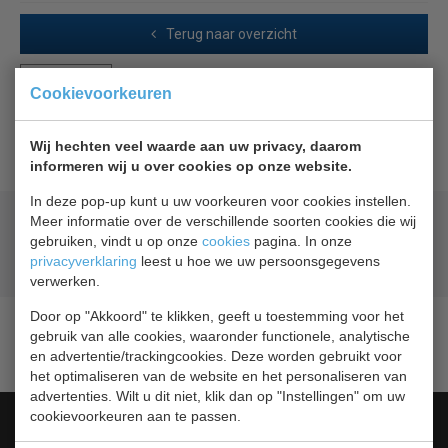
Terug naar overzicht
Beschrijving
Cookievoorkeuren
Combisteel deur rubber
Wij hechten veel waarde aan uw privacy, daarom
informeren wij u over cookies op onze website.
In deze pop-up kunt u uw voorkeuren voor cookies instellen.
Meer informatie over de verschillende soorten cookies die wij
Geld terug
prijsgarantie
gebruiken, vindt u op onze
cookies
pagina. In onze
Lage prijzen hoge service
privacyverklaring
leest u hoe we uw persoonsgegevens
Gratis verzending
vanaf € 200,00
verwerken.
Door op "Akkoord" te klikken, geeft u toestemming voor het
gebruik van alle cookies, waaronder functionele, analytische
en advertentie/trackingcookies. Deze worden gebruikt voor
het optimaliseren van de website en het personaliseren van
advertenties. Wilt u dit niet, klik dan op "Instellingen" om uw
cookievoorkeuren aan te passen.
Categorieën