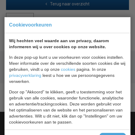
Terug naar overzicht
Beschrijving
Cookievoorkeuren
Rekken voor de cfm 1700x2600
Wij hechten veel waarde aan uw privacy, daarom
informeren wij u over cookies op onze website.
In deze pop-up kunt u uw voorkeuren voor cookies instellen.
Geld terug
prijsgarantie
Meer informatie over de verschillende soorten cookies die wij
Lage prijzen hoge service
gebruiken, vindt u op onze
cookies
pagina. In onze
Gratis verzending
vanaf € 200,00
privacyverklaring
leest u hoe we uw persoonsgegevens
verwerken.
Door op "Akkoord" te klikken, geeft u toestemming voor het
gebruik van alle cookies, waaronder functionele, analytische
en advertentie/trackingcookies. Deze worden gebruikt voor
het optimaliseren van de website en het personaliseren van
advertenties. Wilt u dit niet, klik dan op "Instellingen" om uw
Categorieën
cookievoorkeuren aan te passen.
Barkoeling