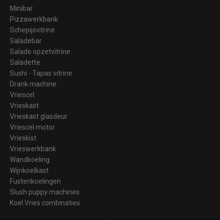
Minibar
Pizzawerkbank
Schepijsvitrine
Saladebar
Salade opzetvitrine
Saladette
Sushi - Tapas vitrine
Drank machine
Vriescel
Vrieskast
Vrieskast glasdeur
Vriescel motor
Vrieskist
Vrieswerkbank
Wandkoeling
Wijnkoelkast
Fustenkoelingen
Slush puppy machines
Koel Vries combinaties