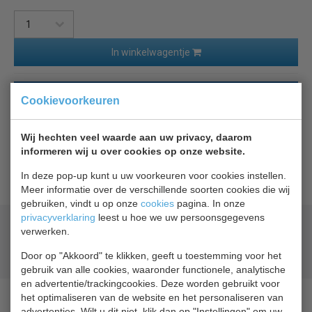
In winkelwagentje
Terug naar overzicht
Cookievoorkeuren
Beschrijving
Specificaties
Wij hechten veel waarde aan uw privacy, daarom
informeren wij u over cookies op onze website.
Rekwerk voor cel 7489.2120
In deze pop-up kunt u uw voorkeuren voor cookies instellen.
Meer informatie over de verschillende soorten cookies die wij
gebruiken, vindt u op onze
cookies
pagina. In onze
privacyverklaring
leest u hoe we uw persoonsgegevens
Geld terug
prijsgarantie
verwerken.
Lage prijzen hoge service
Door op "Akkoord" te klikken, geeft u toestemming voor het
Gratis verzending
vanaf € 200,00
gebruik van alle cookies, waaronder functionele, analytische
en advertentie/trackingcookies. Deze worden gebruikt voor
het optimaliseren van de website en het personaliseren van
advertenties. Wilt u dit niet, klik dan op "Instellingen" om uw