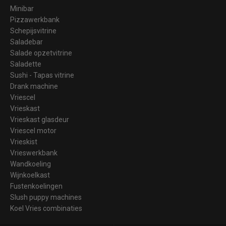
Minibar
Pizzawerkbank
Schepijsvitrine
Saladebar
Salade opzetvitrine
Saladette
Sushi - Tapas vitrine
Drank machine
Vriescel
Vrieskast
Vrieskast glasdeur
Vriescel motor
Vrieskist
Vrieswerkbank
Wandkoeling
Wijnkoelkast
Fustenkoelingen
Slush puppy machines
Koel Vries combinaties