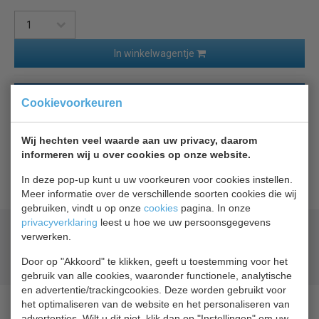
In winkelwagentje
Terug naar overzicht
Cookievoorkeuren
Beschrijving
Specificaties
Wij hechten veel waarde aan uw privacy, daarom
informeren wij u over cookies op onze website.
Rekwerk voor cel 7489.2020
In deze pop-up kunt u uw voorkeuren voor cookies instellen.
Meer informatie over de verschillende soorten cookies die wij
gebruiken, vindt u op onze
cookies
pagina. In onze
privacyverklaring
leest u hoe we uw persoonsgegevens
Geld terug
prijsgarantie
verwerken.
Lage prijzen hoge service
Door op "Akkoord" te klikken, geeft u toestemming voor het
Gratis verzending
vanaf € 200,00
gebruik van alle cookies, waaronder functionele, analytische
en advertentie/trackingcookies. Deze worden gebruikt voor
het optimaliseren van de website en het personaliseren van
advertenties. Wilt u dit niet, klik dan op "Instellingen" om uw