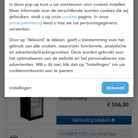
Afsluitbare deur
In deze pop-up kunt u uw voorkeuren voor cookies instellen.
Meer informatie over de verschillende soorten cookies die wij
gebruiken, vindt u op onze
cookies
pagina. In onze
privacyverklaring
leest u hoe we uw persoonsgegevens
verwerken.
Is dit iets voor jou?
Door op "Akkoord" te klikken, geeft u toestemming voor het
gebruik van alle cookies, waaronder functionele, analytische
Combisteel 7455.1300
en advertentie/trackingcookies. Deze worden gebruikt voor
Barkoeling
het optimaliseren van de website en het personaliseren van
€ 378,00
€ 540,00
advertenties. Wilt u dit niet, klik dan op "Instellingen" om uw
cookievoorkeuren aan te passen.
Barkoeling bekijken
Instellingen
Akkoord
Polar Barkoeler GL011
Display koeling
€ 556,00
Barkoeling bekijken
COMBISTEEL Cocktail bar