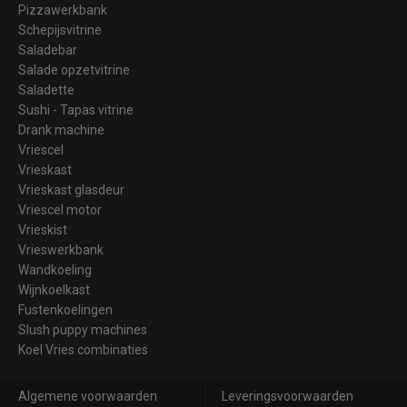
Pizzawerkbank
Schepijsvitrine
Saladebar
Salade opzetvitrine
Saladette
Sushi - Tapas vitrine
Drank machine
Vriescel
Vrieskast
Vrieskast glasdeur
Vriescel motor
Vrieskist
Vrieswerkbank
Wandkoeling
Wijnkoelkast
Fustenkoelingen
Slush puppy machines
Koel Vries combinaties
Algemene voorwaarden
Leveringsvoorwaarden