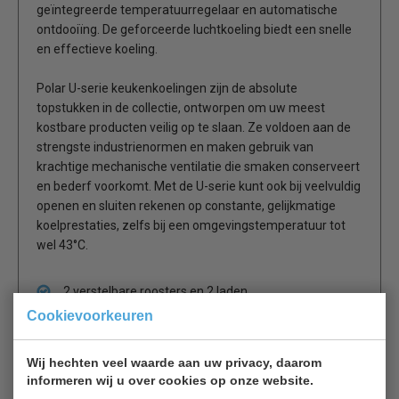
geïntegreerde temperatuurregelaar en automatische
ontdooiïng. De geforceerde luchtkoeling biedt een snelle
en effectieve koeling.
Polar U-serie keukenkoelingen zijn de absolute
topstukken in de collectie, ontworpen om uw meest
kostbare producten veilig op te slaan. Ze voldoen aan de
strengste industrienormen en maken gebruik van
krachtige mechanische ventilatie die smaken conserveert
en bederf voorkomt. Met de U-serie kunt ook bij veelvuldig
openen en sluiten rekenen op constante, gelijkmatige
koelprestaties, zelfs bij een omgevingstemperatuur tot
wel 43°C.
2 verstelbare roosters en 2 laden
Verstelbare pootjes
Cookievoorkeuren
Semi-automatische ontdooiing met tijdsinterval
Zwart stalen exterieur en RVS interieur
Wij hechten veel waarde aan uw privacy, daarom
Geforceerde luchtkoeling
informeren wij u over cookies op onze website.
Max. omgevingstemperatuur: 32°C