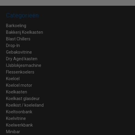
Categorieën
Barkoeling
Bakkerij Koelkasten
Blast Chillers
Drop-In
Gebaksvitrine
Dry Aged kasten
IJsblokjesmachine
Flessenkoelers
Koelcel
Koelcel motor
Koelkasten
Koelkast glasdeur
Koelkist / koeleiland
Koeltoonbank
Koelvitrine
Koelwerkbank
Minibar