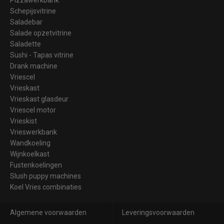
Schepijsvitrine
Saladebar
Salade opzetvitrine
Saladette
Sushi - Tapas vitrine
Drank machine
Vriescel
Vrieskast
Vrieskast glasdeur
Vriescel motor
Vrieskist
Vrieswerkbank
Wandkoeling
Wijnkoelkast
Fustenkoelingen
Slush puppy machines
Koel Vries combinaties
Algemene voorwaarden
Leveringsvoorwaarden