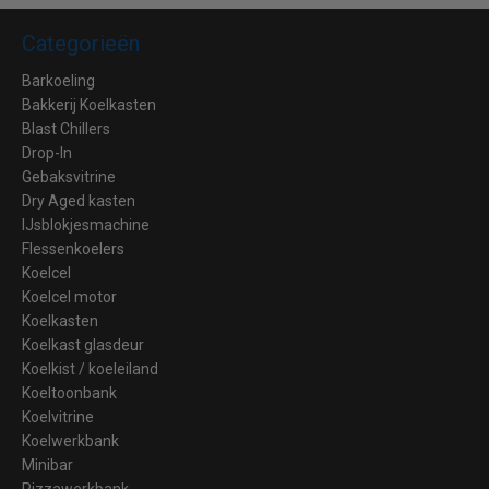
Categorieën
Barkoeling
Bakkerij Koelkasten
Blast Chillers
Drop-In
Gebaksvitrine
Dry Aged kasten
IJsblokjesmachine
Flessenkoelers
Koelcel
Koelcel motor
Koelkasten
Koelkast glasdeur
Koelkist / koeleiland
Koeltoonbank
Koelvitrine
Koelwerkbank
Minibar
Pizzawerkbank