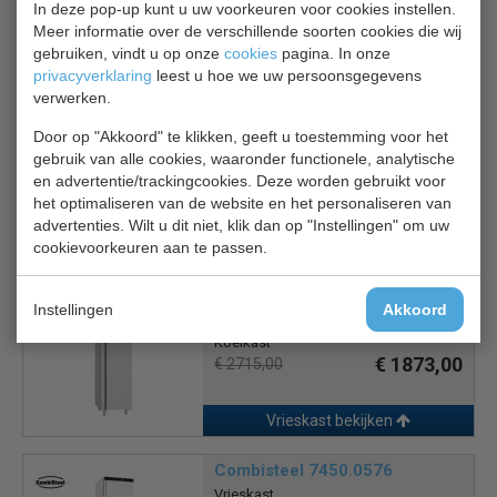
In deze pop-up kunt u uw voorkeuren voor cookies instellen.
Meer informatie over de verschillende soorten cookies die wij
2 jaar garantie.
gebruiken, vindt u op onze
cookies
pagina. In onze
privacyverklaring
leest u hoe we uw persoonsgegevens
verwerken.
Is dit iets voor jou?
Door op "Akkoord" te klikken, geeft u toestemming voor het
gebruik van alle cookies, waaronder functionele, analytische
Liebherr FNd 522i
en advertentie/trackingcookies. Deze worden gebruikt voor
Vrieskast
het optimaliseren van de website en het personaliseren van
€ 912,00
€ 1099,00
advertenties. Wilt u dit niet, klik dan op "Instellingen" om uw
cookievoorkeuren aan te passen.
Vrieskast bekijken
Instellingen
Akkoord
Combisteel 7489.5050
Koelkast
€ 1873,00
€ 2715,00
Vrieskast bekijken
Combisteel 7450.0576
Vrieskast