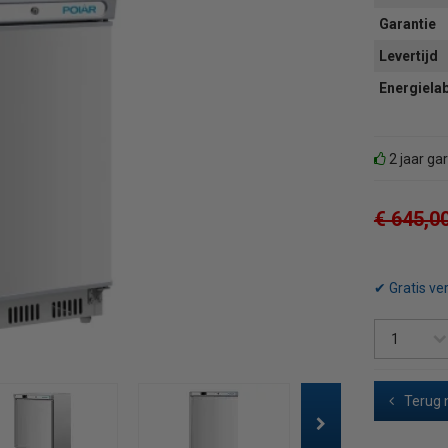
Garantie
Levertijd
Energiela
2 jaar ga
€ 645,0
✔ Gratis ve
Terug 