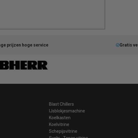
ge prijzen hoge service
Gratis v
Blast Chillers
IJsblokjesmachine
Koelkasten
Koelvitrine
Schepijsvitrine
Sushi - Tapas vitrine