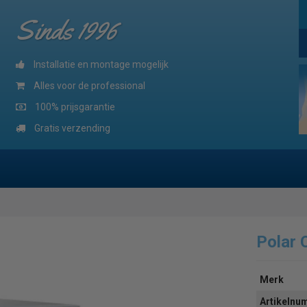
Sinds 1996
Installatie en montage mogelijk
Alles voor de professional
100% prijsgarantie
Gratis verzending
Polar
Merk
Artikeln