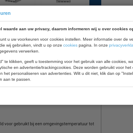
euren
l waarde aan uw privacy, daarom informeren wij u over cookies o
unt u uw voorkeuren voor cookies instellen. Meer informatie over de ve
die wij gebruiken, vindt u op onze
cookies
pagina. In onze
privacyverkl
icht gebruik van Polar, eenvoudig te reinigen RVS
gegevens verwerken.
ofessionele keukens. Met afsluitbare deur,
" te klikken, geeft u toestemming voor het gebruik van alle cookies, 
is voorzien van wielen en de voorkant van
lytische en advertentie/trackingcookies. Deze worden gebruikt voor het
atsen en afstellen.
 het personaliseren van advertenties. Wilt u dit niet, klik dan op "Inst
n aan te passen.
eld voor gebruikt bij een omgevingstemperatuur tot