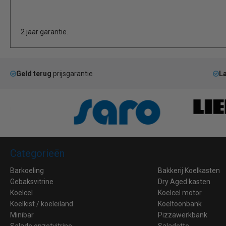
2 jaar garantie.
Geld terug
prijsgarantie
La
Categorieën
Barkoeling
Bakkerij Koelkasten
Gebaksvitrine
Dry Aged kasten
Koelcel
Koelcel motor
Koelkist / koeleiland
Koeltoonbank
Minibar
Pizzawerkbank
Salade opzetvitrine
Saladette