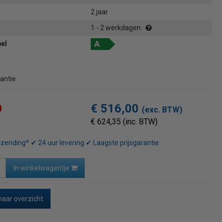
2 jaar
1 - 2 werkdagen
bel
rantie
€ 516,00
0
(exc. BTW)
€ 624,35 (inc. BTW)
rzending* ✔ 24 uur levering ✔ Laagste prijsgarantie
In winkelwagentje
naar overzicht