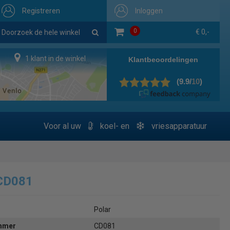
Registreren
Inloggen
0
€ 0,-
1 klant in de winkel
Voor al uw
koel- en
vriesapparatuur
 CD081
Polar
ummer
CD081