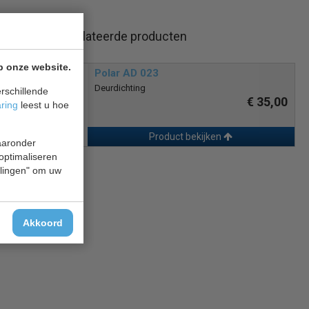
Gerelateerde producten
p onze website.
Polar AD 023
Deurdichting
rschillende
€ 35,00
aring
leest u hoe
Product bekijken
waaronder
 optimaliseren
ellingen" om uw
Akkoord