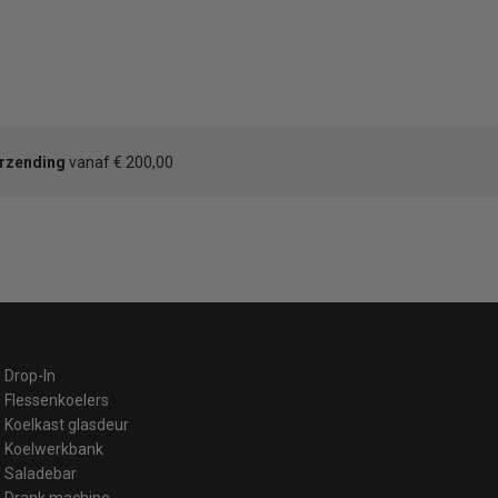
erzending
vanaf € 200,00
Drop-In
Flessenkoelers
Koelkast glasdeur
Koelwerkbank
Saladebar
Drank machine