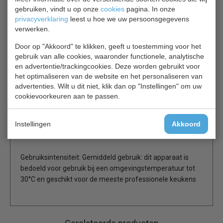
het voedsel behouden blijft. Behoudt een constante
gebruiken, vindt u op onze
cookies
pagina. In onze
temperatuur, zelfs onder omstandigheden van meer dan
privacyverklaring
leest u hoe we uw persoonsgegevens
32°C.
verwerken.
Door op "Akkoord" te klikken, geeft u toestemming voor het
2 x GN 1/1 per lade
gebruik van alle cookies, waaronder functionele, analytische
Makkelijk schoon te maken RVS constructie
en advertentie/trackingcookies. Deze worden gebruikt voor
het optimaliseren van de website en het personaliseren van
Gebruiksvriendelijke digitale bediening en display
advertenties. Wilt u dit niet, klik dan op "Instellingen" om uw
Zware RVS laden met een laadvermogen van 50 kg
cookievoorkeuren aan te passen.
Stevige vergrendelbare zwenkwielen
Automatische ontdooiing
Snel temperatuurherstel na openen
Instellingen
Akkoord
Omgevingstemperatuurbereik: +16°C tot +32°C
Gebruiksintensiteit: Gemiddeld gebruik: dit apparaat is
bedoeld voor gebruik bij een omgevingstemperatuur tot
30°C en geschikt voor de meeste professionele keukens