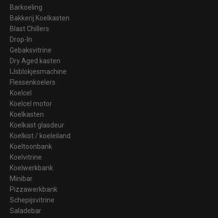
Barkoeling
Bakkerij Koelkasten
Blast Chillers
Drop-In
Gebaksvitrine
Dry Aged kasten
IJsblokjesmachine
Flessenkoelers
Koelcel
Koelcel motor
Koelkasten
Koelkast glasdeur
Koelkist / koeleiland
Koeltoonbank
Koelvitrine
Koelwerkbank
Minibar
Pizzawerkbank
Schepijsvitrine
Saladebar