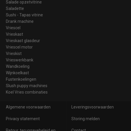
Salade opzetvitrine
Saladette
Sushi - Tapas vitrine
Drank machine
Vriescel
Vrieskast
Vrieskast glasdeur
Vriescel motor
Vrieskist
Vrieswerkbank
Wandkoeling
Wijnkoelkast
Fustenkoelingen
Slush puppy machines
Koel Vries combinaties
Algemene voorwaarden
Leveringsvoorwaarden
Privacy statement
Storing melden
Retour, teruggavebeleid en
Contact