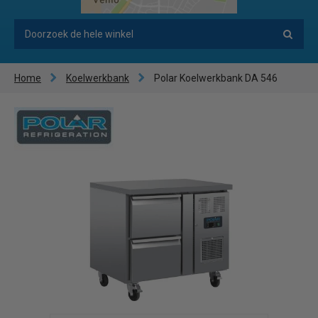
Home
Koelwerkbank
Polar Koelwerkbank DA 546