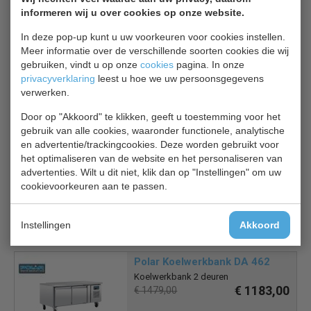
Natuurlijke ontdooiing
informeren wij u over cookies op onze website.
Digitale bediening
2 lades
In deze pop-up kunt u uw voorkeuren voor cookies instellen.
Wielen
Meer informatie over de verschillende soorten cookies die wij
gebruiken, vindt u op onze
cookies
pagina. In onze
privacyverklaring
leest u hoe we uw persoonsgegevens
2 jaar garantie
verwerken.
Door op "Akkoord" te klikken, geeft u toestemming voor het
Is dit iets voor jou?
gebruik van alle cookies, waaronder functionele, analytische
en advertentie/trackingcookies. Deze worden gebruikt voor
het optimaliseren van de website en het personaliseren van
EcoFrost Koelwerkbank
advertenties. Wilt u dit niet, klik dan op "Instellingen" om uw
7950.5180
cookievoorkeuren aan te passen.
Koelwerkbank 4 lades en 2 deuren
€ 1976,00
€ 2470,00
Instellingen
Akkoord
Koelwerkbank bekijken
Polar Koelwerkbank DA 462
Koelwerkbank 2 deuren
€ 1183,00
€ 1479,00