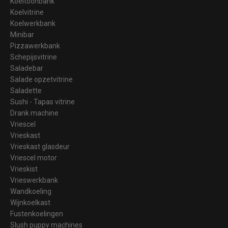
Koeltoonbank
Koelvitrine
Koelwerkbank
Minibar
Pizzawerkbank
Schepijsvitrine
Saladebar
Salade opzetvitrine
Saladette
Sushi - Tapas vitrine
Drank machine
Vriescel
Vrieskast
Vrieskast glasdeur
Vriescel motor
Vrieskist
Vrieswerkbank
Wandkoeling
Wijnkoelkast
Fustenkoelingen
Slush puppy machines