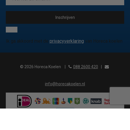
Inschrijven
Ik ga akkoord met de
privacyverklaring
van Horeca koelen
© 2026 Horeca Koelen
|
088 2600 420
|
info@horecakoelen.nl