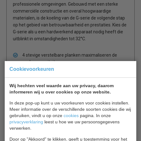
professionele omgevingen. Gebouwd met een sterke
commerciële constructie en overal hoogwaardige
materialen, is de koeling van de G-serie de volgende stap
op het gebied van betrouwbaarheid en prestaties. Kies de
G-serie als u een hardwerkend apparaat nodig heeft die
uitblinkt in omstandigheden tot 32°C.
4 stevige verstelbare planken maximaliseren de
opslagcapaciteit
Cookievoorkeuren
Tijdbesparende eenvoudig te reinigen constructie
Nauwkeurige, gebruiksvriendelijke digitale
temperatuurregeling en -display
Wij hechten veel waarde aan uw privacy, daarom
Let op: als de condensorbatterij niet minimaal 4 keer
informeren wij u over cookies op onze website.
per jaar wordt gereinigd, zal het rendement van het
In deze pop-up kunt u uw voorkeuren voor cookies instellen.
toestel aanzienlijk afnemen
Meer informatie over de verschillende soorten cookies die wij
Stevige, vergrendelbare zwenkwielen maken een
gebruiken, vindt u op onze
cookies
pagina. In onze
gemakkelijke positionering mogelijk
privacyverklaring
leest u hoe we uw persoonsgegevens
Eenvoudig handmatig ontdooien
verwerken.
Door een ventilator ondersteunde koeling zorgt voor
een snel temperatuurherstel
Door op "Akkoord" te klikken, geeft u toestemming voor het