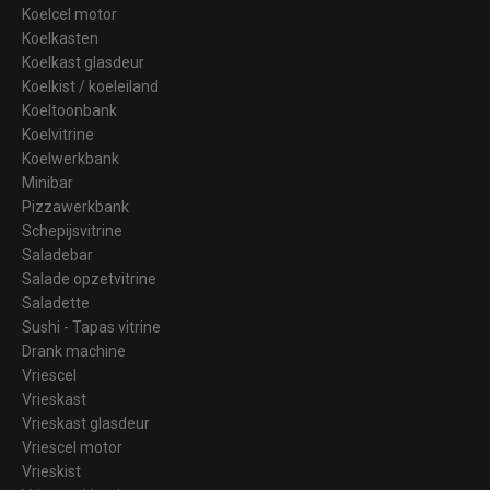
Koelcel motor
Koelkasten
Koelkast glasdeur
Koelkist / koeleiland
Koeltoonbank
Koelvitrine
Koelwerkbank
Minibar
Pizzawerkbank
Schepijsvitrine
Saladebar
Salade opzetvitrine
Saladette
Sushi - Tapas vitrine
Drank machine
Vriescel
Vrieskast
Vrieskast glasdeur
Vriescel motor
Vrieskist