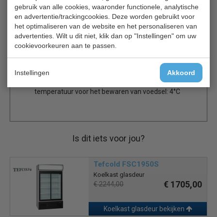
Binnenverlichting verbetert de zichtbaarheid van de
gebruik van alle cookies, waaronder functionele, analytische
en advertentie/trackingcookies. Deze worden gebruikt voor
inhoud
het optimaliseren van de website en het personaliseren van
Bereik omgevingstemperatuur: 10°C tot 32°C
advertenties. Wilt u dit niet, klik dan op "Instellingen" om uw
Veilige afsluitbare dubbele glazen deur
cookievoorkeuren aan te passen.
(omkeerbaar)
Om voedselverspilling door bederf of uitdroging te
verminderen, moet dit apparaat worden gebruikt in
Instellingen
Akkoord
het daarvoor bestemde werkbereik. Optimale
temperatuur voor het bewaren van voedsel: 4°C
Is dit iets voor jou?
Tefcold FSC1950S
Koelkast glasdeur
€ 1705,00
€ 2244,00
Koelkast glasdeur bekijken