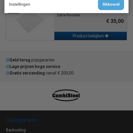
Instellingen
Akkoord
Polar AB 371
Extra Rooster
€ 35,00
Product bekijken
Geld terug
prijsgarantie
Lage prijzen hoge service
Gratis verzending
vanaf € 200,00
Categorieën
Barkoeling