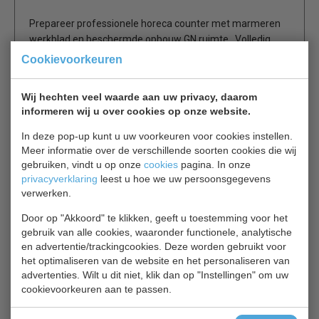
Prepareer professionele horeca counter met marmeren
werkblad en beschermde opbouw GN ruimte. Volledig
automatische controller met digitaal display en
Cookievoorkeuren
automatische ontdooiing. CFC vrij. Gastronorm bakken
worden apart verkocht.
Wij hechten veel waarde aan uw privacy, daarom
informeren wij u over cookies op onze website.
Makkelijk bedienbaar door digitaal display van -2C tot
In deze pop-up kunt u uw voorkeuren voor cookies instellen.
+8C.
Meer informatie over de verschillende soorten cookies die wij
Inclusief 1 verstelbaar rooster per deur
gebruiken, vindt u op onze
cookies
pagina. In onze
Automatische ontdooiing
privacyverklaring
leest u hoe we uw persoonsgegevens
5x 1/6 GN (optie)
verwerken.
Optie: set GN bakken
Door op "Akkoord" te klikken, geeft u toestemming voor het
gebruik van alle cookies, waaronder functionele, analytische
en advertentie/trackingcookies. Deze worden gebruikt voor
2 jaar garantie.
het optimaliseren van de website en het personaliseren van
advertenties. Wilt u dit niet, klik dan op "Instellingen" om uw
cookievoorkeuren aan te passen.
Gerelateerde producten