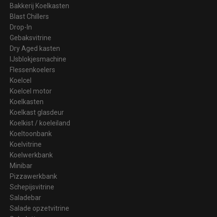
Bakkerij Koelkasten
Blast Chillers
Drop-In
Gebaksvitrine
Dry Aged kasten
IJsblokjesmachine
Flessenkoelers
Koelcel
Koelcel motor
Koelkasten
Koelkast glasdeur
Koelkist / koeleiland
Koeltoonbank
Koelvitrine
Koelwerkbank
Minibar
Pizzawerkbank
Schepijsvitrine
Saladebar
Salade opzetvitrine