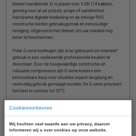
binnen handbereik. Er is plaats voor 5 GN 1/4 bakken,
genoeg voor al uw pizza's, wraps of sandwiches.
Handzame digitale bediening en de stevige RVS
constructie bieden gebruiksgemak en eenvoudige
reiniging. Uitgevoerd met deksel, om uw voedsel nog
beter te beschermen.
Polar G-serie koelingen zijn erop gebouwd om intensief
gebruik in een veeleisende professionele keuken te
doorstaan. Door de hoogwaardige constructie en
robuuste compressors zijn G-serie koelers een
betrouwbare keus voor situaties waarin langdurig en
veelvuldig gebruik gevraagd worden. De G-serie presteert
het best in ruimtes tot 32°C.
5x GN 1/4 (apart verkrijgbaar)
Cookievoorkeuren
RVS constructie
Gebruiksvriendelijke digitale bediening en display
Wij hechten veel waarde aan uw privacy, daarom
RVS deksel met scharnier
informeren wij u over cookies op onze website.
Stevige pootjes