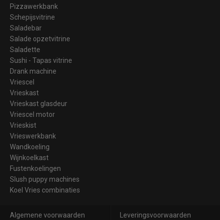
Pizzawerkbank
Schepijsvitrine
Saladebar
Salade opzetvitrine
Saladette
Sushi - Tapas vitrine
Drank machine
Vriescel
Vrieskast
Vrieskast glasdeur
Vriescel motor
Vrieskist
Vrieswerkbank
Wandkoeling
Wijnkoelkast
Fustenkoelingen
Slush puppy machines
Koel Vries combinaties
Algemene voorwaarden
Leveringsvoorwaarden