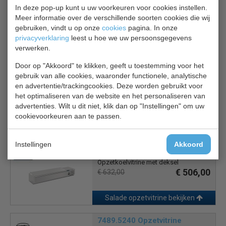
Handmatige ontdooiing
In deze pop-up kunt u uw voorkeuren voor cookies instellen.
Meer informatie over de verschillende soorten cookies die wij
gebruiken, vindt u op onze
cookies
pagina. In onze
privacyverklaring
leest u hoe we uw persoonsgegevens
verwerken.
Is dit iets voor jou?
Door op "Akkoord" te klikken, geeft u toestemming voor het
gebruik van alle cookies, waaronder functionele, analytische
EcoFrost 7950.5128
en advertentie/trackingcookies. Deze worden gebruikt voor
Opzetvitrine 6x1/3
het optimaliseren van de website en het personaliseren van
€ 428,00
€ 535,00
advertenties. Wilt u dit niet, klik dan op "Instellingen" om uw
cookievoorkeuren aan te passen.
Salade opzetvitrine bekijken
Instellingen
Akkoord
Polar FA855
Opzetkoelvitrine met deksel
€ 506,00
€ 632,00
Salade opzetvitrine bekijken
7489.5240 Opzetvitrine