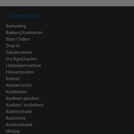
Categorieën
Barkoeling
Bakkerij Koelkasten
Blast Chillers
Drop-In
Gebaksvitrine
Dry Aged kasten
IJsblokjesmachine
Flessenkoelers
Koelcel
Koelcel motor
Koelkasten
Koelkast glasdeur
Koelkist / koeleiland
Koeltoonbank
Koelvitrine
Koelwerkbank
Minibar