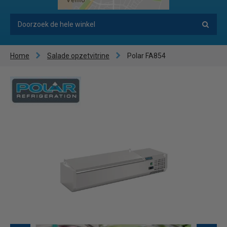
Home
Salade opzetvitrine
Polar FA854