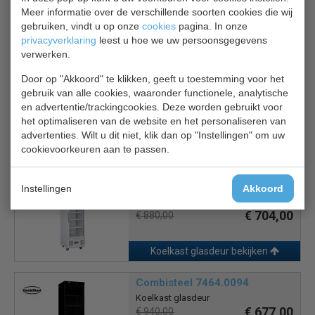
2 jaar garantie.
Meer informatie over de verschillende soorten cookies die wij
gebruiken, vindt u op onze
cookies
pagina. In onze
privacyverklaring
leest u hoe we uw persoonsgegevens
Is dit iets voor jou?
verwerken.
Door op "Akkoord" te klikken, geeft u toestemming voor het
CS Koelkast 7464.0093
gebruik van alle cookies, waaronder functionele, analytische
Glasdeur koelkast
en advertentie/trackingcookies. Deze worden gebruikt voor
€ 658,00
€ 940,00
het optimaliseren van de website en het personaliseren van
advertenties. Wilt u dit niet, klik dan op "Instellingen" om uw
cookievoorkeuren aan te passen.
Koelkast glasdeur bekijken
Polar DM075
Instellingen
Akkoord
Koelkast glasdeur
€ 704,00
€ 880,00
Koelkast glasdeur bekijken
Combisteel 7464.0094
Koelkast glasdeur
€ 677,00
€ 940,00