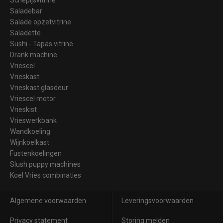
Saladebar
Salade opzetvitrine
Saladette
Sushi - Tapas vitrine
Drank machine
Vriescel
Vrieskast
Vrieskast glasdeur
Vriescel motor
Vrieskist
Vrieswerkbank
Wandkoeling
Wijnkoelkast
Fustenkoelingen
Slush puppy machines
Koel Vries combinaties
Algemene voorwaarden
Leveringsvoorwaarden
Privacy statement
Storing melden