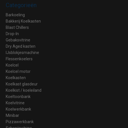
Categorieën
Barkoeling
Bakkerij Koelkasten
Blast Chillers
Drop-In
Gebaksvitrine
Dry Aged kasten
IJsblokjesmachine
Flessenkoelers
Koelcel
Koelcel motor
Koelkasten
Koelkast glasdeur
Koelkist / koeleiland
Koeltoonbank
Koelvitrine
Koelwerkbank
Minibar
Pizzawerkbank
Schepijsvitrine