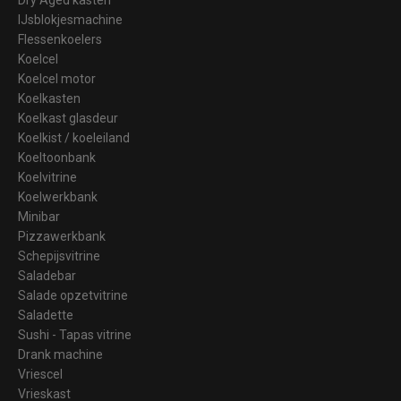
IJsblokjesmachine
Flessenkoelers
Koelcel
Koelcel motor
Koelkasten
Koelkast glasdeur
Koelkist / koeleiland
Koeltoonbank
Koelvitrine
Koelwerkbank
Minibar
Pizzawerkbank
Schepijsvitrine
Saladebar
Salade opzetvitrine
Saladette
Sushi - Tapas vitrine
Drank machine
Vriescel
Vrieskast