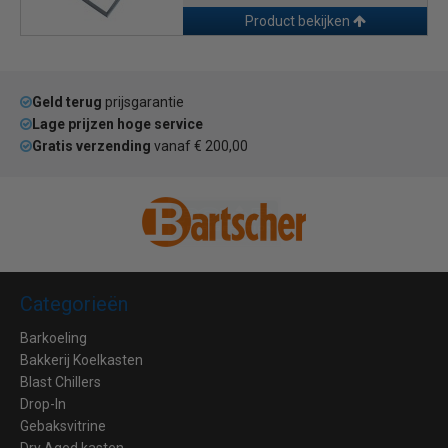
Product bekijken
Geld terug
prijsgarantie
Lage prijzen hoge service
Gratis verzending
vanaf € 200,00
Categorieën
Barkoeling
Bakkerij Koelkasten
Blast Chillers
Drop-In
Gebaksvitrine
Dry Aged kasten