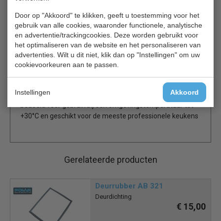
Makkelijk schoon te maken RVS constructie
Gebruiksvriendelijke digitale bediening en display
Door op "Akkoord" te klikken, geeft u toestemming voor het
gebruik van alle cookies, waaronder functionele, analytische
Zware RVS laden met een laadvermogen van 50 kg
en advertentie/trackingcookies. Deze worden gebruikt voor
Stevige vergrendelbare zwenkwielen
het optimaliseren van de website en het personaliseren van
Automatische ontdooiing
advertenties. Wilt u dit niet, klik dan op "Instellingen" om uw
Snel temperatuurherstel na openen
cookievoorkeuren aan te passen.
Omgevingstemperatuurbereik: +16°C tot +32°C
Instellingen
Akkoord
Gebruiksintensiteit: Gemiddeld gebruik: dit apparaat is
bedoeld voor gebruik bij een omgevingstemperatuur tot
+30°C en geschikt voor de meeste professionele keukens
Gerelateerde producten
Deurrubber AB 321
Deurdichting
€ 15,00