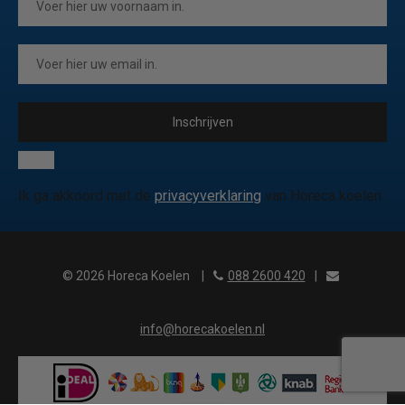
Inschrijven
Ik ga akkoord met de
privacyverklaring
van Horeca koelen
© 2026 Horeca Koelen
|
088 2600 420
|
info@horecakoelen.nl