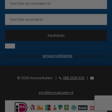
Inschrijven
Ik ga akkoord met de
privacyverklaring
van Horeca koelen
© 2026 Horeca Koelen
|
088 2600 420
|
info@horecakoelen.nl