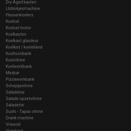
Dry Aged kasten
IJsblokjesmachine
Flessenkoelers
Koelcel
Koelcel motor
Koelkasten
Koelkast glasdeur
Koelkist / koeleiland
Koeltoonbank
Koelvitrine
Koelwerkbank
Minibar
Pizzawerkbank
Schepijsvitrine
Saladebar
Salade opzetvitrine
Saladette
Sushi - Tapas vitrine
Drank machine
Vriescel
Vrieskast