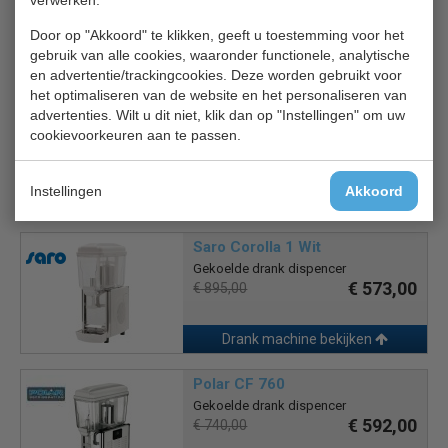
verwerken.
€ 1777,00
€ 2575,00
Door op "Akkoord" te klikken, geeft u toestemming voor het
gebruik van alle cookies, waaronder functionele, analytische
Drank machine bekijken
en advertentie/trackingcookies. Deze worden gebruikt voor
het optimaliseren van de website en het personaliseren van
Saro Corolla 1 Geel
advertenties. Wilt u dit niet, klik dan op "Instellingen" om uw
Drankmachine
cookievoorkeuren aan te passen.
€ 573,00
€ 895,00
Instellingen
Akkoord
Drank machine bekijken
Saro Corolla 1 Wit
Gekoelde drank dispencer
€ 573,00
€ 895,00
Drank machine bekijken
Polar CF 760
Gekoelde drank dispencer
€ 592,00
€ 740,00