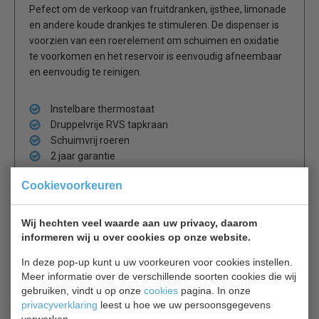
Pefect om de verkoop van fruitdranken, ijsthee, limonade
en andere koude drankjes te stimuleren. De dispenser is
voorzien van een roerelement om schuimen en oxidatie
te voorkomen en het reservoir is eenvoudig afneembaar
en eenvoudig te reinigen.
Instelbare thermostaat
Druppelvrije RVS tapkraan
Schuimvrij roeren
2 jaar garantie
Cookievoorkeuren
Let op dit is een
drankmachine
Wij hechten veel waarde aan uw privacy, daarom
informeren wij u over cookies op onze website.
Is dit iets voor jou?
In deze pop-up kunt u uw voorkeuren voor cookies instellen.
Meer informatie over de verschillende soorten cookies die wij
gebruiken, vindt u op onze
cookies
pagina. In onze
Slush Puppy 7065.0005
privacyverklaring
leest u hoe we uw persoonsgegevens
Slushmachine