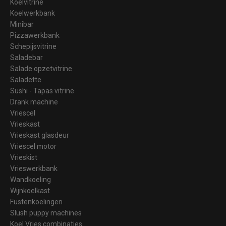
Koelvitrine
Koelwerkbank
Minibar
Pizzawerkbank
Schepijsvitrine
Saladebar
Salade opzetvitrine
Saladette
Sushi - Tapas vitrine
Drank machine
Vriescel
Vrieskast
Vrieskast glasdeur
Vriescel motor
Vrieskist
Vrieswerkbank
Wandkoeling
Wijnkoelkast
Fustenkoelingen
Slush puppy machines
Koel Vries combinaties