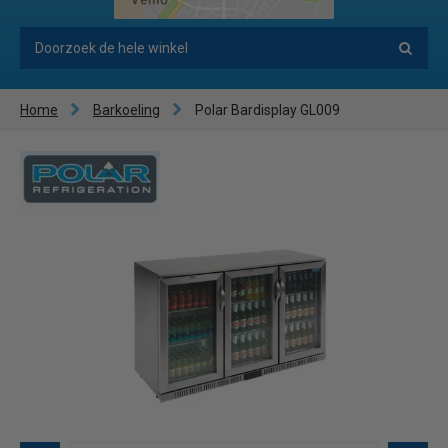
Home
Barkoeling
Polar Bardisplay GL009