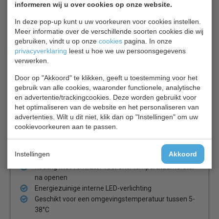
32°C.
informeren wij u over cookies op onze website.
In deze pop-up kunt u uw voorkeuren voor cookies instellen.
Stroomkosten per 5 jaar €654,32 - Op basis van €0.17
Meer informatie over de verschillende soorten cookies die wij
per kWh.
gebruiken, vindt u op onze
cookies
pagina. In onze
6 stevige, verstelbare schappen om de capaciteit
privacyverklaring
leest u hoe we uw persoonsgegevens
maximaal te benutten
verwerken.
Eenvoudig schoon te maken constructie
Door op "Akkoord" te klikken, geeft u toestemming voor het
Nauwkeurige, gebruiksvriendelijke
gebruik van alle cookies, waaronder functionele, analytische
temperatuurbediening met display
en advertentie/trackingcookies. Deze worden gebruikt voor
Veilige en energiebesparende afsluitbare deuren
het optimaliseren van de website en het personaliseren van
met dubbel glas
advertenties. Wilt u dit niet, klik dan op "Instellingen" om uw
Eenvoudig te plaatsen met stevige, verstelbare
cookievoorkeuren aan te passen.
pootjes
Semi-automatische ontdooing gaat ijsvorming tegen
Instellingen
Akkoord
voor maximale efficiëntie
Koeling met ventilator voor snel temperatuurherstel
na openen
Energiezuinige interne LED-verlichting
Geschikt voor een omgevingstemperatuur tussen 5-
38°C