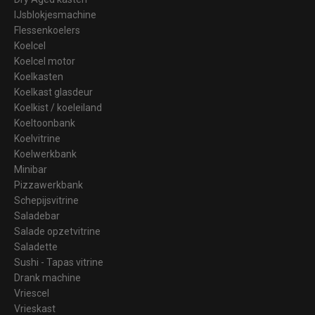
IJsblokjesmachine
Flessenkoelers
Koelcel
Koelcel motor
Koelkasten
Koelkast glasdeur
Koelkist / koeleiland
Koeltoonbank
Koelvitrine
Koelwerkbank
Minibar
Pizzawerkbank
Schepijsvitrine
Saladebar
Salade opzetvitrine
Saladette
Sushi - Tapas vitrine
Drank machine
Vriescel
Vrieskast