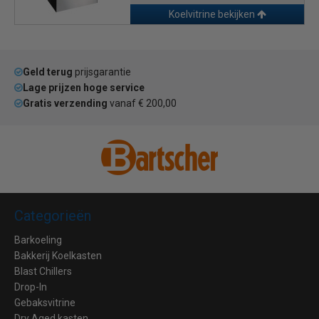
Koelvitrine bekijken
Geld terug
prijsgarantie
Lage prijzen hoge service
Gratis verzending
vanaf € 200,00
Categorieën
Barkoeling
Bakkerij Koelkasten
Blast Chillers
Drop-In
Gebaksvitrine
Dry Aged kasten