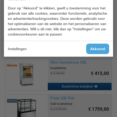
€ 456,00
€ 570,25
Door op "Akkoord" te klikken, geeft u toestemming voor het
gebruik van alle cookies, waaronder functionele, analytische
Koelvitrine bekijken
en advertentie/trackingcookies. Deze worden gebruikt voor
het optimaliseren van de website en het personaliseren van
Combisteel 16042
advertenties. Wilt u dit niet, klik dan op "Instellingen" om uw
Koelvitrine
cookievoorkeuren aan te passen.
€ 864,00
€ 1011,00
Instellingen
Akkoord
Koelvitrine bekijken
Mini-koelvitrine 58L
Koelvitrine
€ 415,00
€ 518,40
Koelvitrine bekijken
Polar DB 950
Deli koelvitrine
€ 1759,00
€ 2199,00