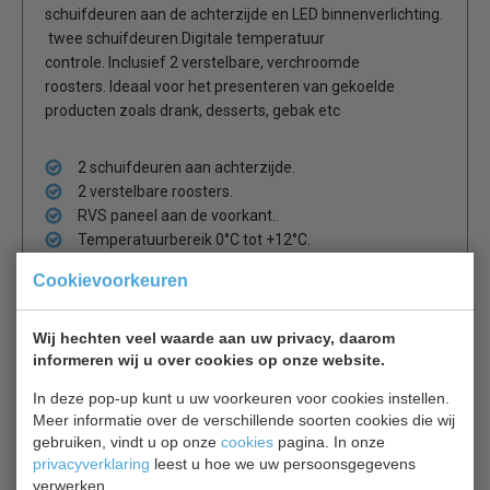
schuifdeuren aan de achterzijde en LED binnenverlichting.
twee schuifdeuren.Digitale temperatuur
controle. Inclusief 2 verstelbare, verchroomde
roosters. Ideaal voor het presenteren van gekoelde
producten zoals drank, desserts, gebak etc
2 schuifdeuren aan achterzijde.
2 verstelbare roosters.
RVS paneel aan de voorkant..
Temperatuurbereik 0°C tot +12°C.
Max. omgevingstemperatuur +32°C.
Cookievoorkeuren
2 jaar garantie.
Wij hechten veel waarde aan uw privacy, daarom
informeren wij u over cookies op onze website.
Is dit iets voor jou?
In deze pop-up kunt u uw voorkeuren voor cookies instellen.
Meer informatie over de verschillende soorten cookies die wij
gebruiken, vindt u op onze
cookies
pagina. In onze
Mini-koelvitrine 78L
privacyverklaring
leest u hoe we uw persoonsgegevens
Koelvitrine
verwerken.