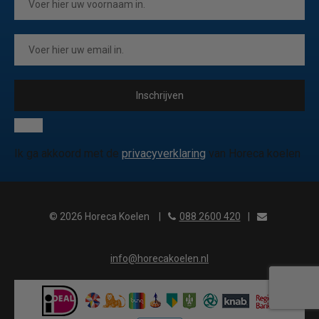
Inschrijven
Ik ga akkoord met de
privacyverklaring
van Horeca koelen
© 2026 Horeca Koelen
|
088 2600 420
|
info@horecakoelen.nl