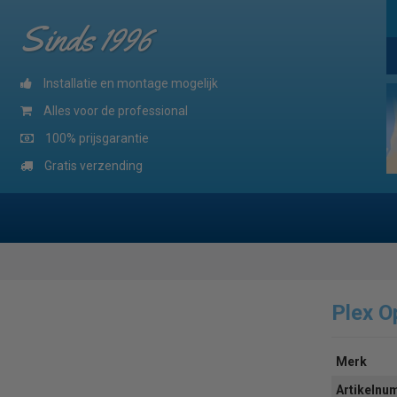
Sinds 1996
Installatie en montage mogelijk
Alles voor de professional
100% prijsgarantie
Gratis verzending
Plex O
Merk
Artikeln