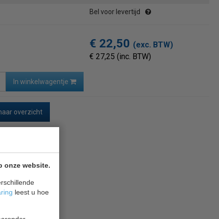
Bel voor levertijd
€ 22,50
(exc. BTW)
€ 27,25 (inc. BTW)
In winkelwagentje
naar overzicht
p onze website.
rschillende
aring
leest u hoe
waaronder