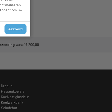
 optimaliseren
ellingen" om uw
Akkoord
erzending
vanaf € 200,00
Drop-In
Flessenkoelers
Koelkast glasdeur
Koelwerkbank
Saladebar