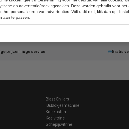
lytische en advertentie/trackingcookies. Deze worden gebruikt voor het
 het personaliseren van advertenties. Wilt u dit niet, klik dan op "Inst
n aan te passen.
ge prijzen hoge service
Gratis v
Blast Chillers
IJsblokjesmachine
Koelkasten
Koelvitrine
Schepijsvitrine