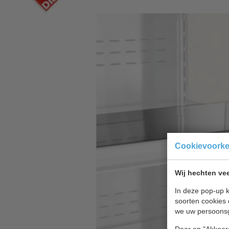
Cookievoork
Wij hechten vee
In deze pop-up k
soorten cookies 
we uw persoons
Door op "Akkoord