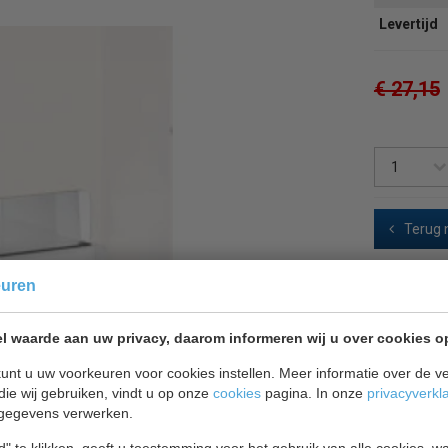
Levertijd
€ 27,15
Terug 
euren
l waarde aan uw privacy, daarom informeren wij u over cookies o
unt u uw voorkeuren voor cookies instellen. Meer informatie over de ve
die wij gebruiken, vindt u op onze
cookies
pagina. In onze
privacyverkl
gegevens verwerken.
" te klikken, geeft u toestemming voor het gebruik van alle cookies, 