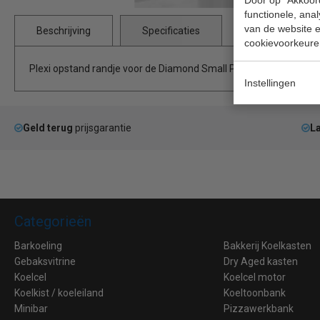
functionele, ana
van de website en
Beschrijving
Specificaties
cookievoorkeure
Plexi opstand randje voor de Diamond Small Plus 700 mm
Instellingen
Geld terug
prijsgarantie
La
Categorieën
Barkoeling
Bakkerij Koelkasten
Gebaksvitrine
Dry Aged kasten
Koelcel
Koelcel motor
Koelkist / koeleiland
Koeltoonbank
Minibar
Pizzawerkbank