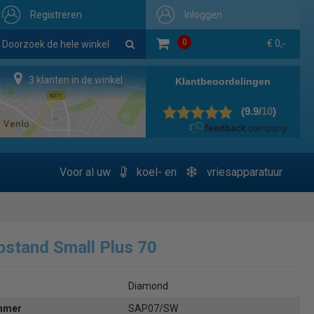
Registreren
Inloggen
0
€ 0,-
3 klanten in de winkel
Voor al uw
koel- en
vriesapparatuur
pstand Small Plus 70
Diamond
ummer
SAP07/SW