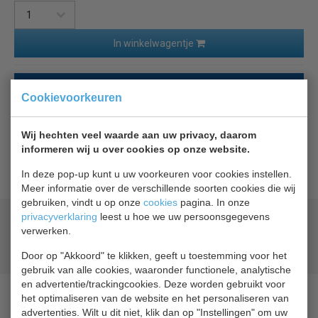
In winkelwagentje
Terug naar overzicht
Cookievoorkeuren
Beschrijving
Specificaties
Wij hechten veel waarde aan uw privacy, daarom
informeren wij u over cookies op onze website.
Plank voor de Diamond Impulsion Plus 1200 mm
In deze pop-up kunt u uw voorkeuren voor cookies instellen.
Meer informatie over de verschillende soorten cookies die wij
gebruiken, vindt u op onze
cookies
pagina. In onze
privacyverklaring
leest u hoe we uw persoonsgegevens
Geld terug
prijsgarantie
verwerken.
Lage prijzen hoge service
Gratis verzending
vanaf € 200,00
Door op "Akkoord" te klikken, geeft u toestemming voor het
gebruik van alle cookies, waaronder functionele, analytische
en advertentie/trackingcookies. Deze worden gebruikt voor
het optimaliseren van de website en het personaliseren van
advertenties. Wilt u dit niet, klik dan op "Instellingen" om uw