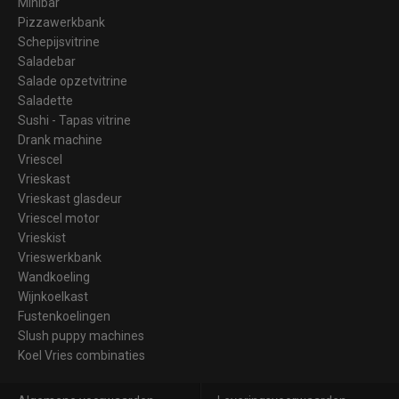
Minibar
Pizzawerkbank
Schepijsvitrine
Saladebar
Salade opzetvitrine
Saladette
Sushi - Tapas vitrine
Drank machine
Vriescel
Vrieskast
Vrieskast glasdeur
Vriescel motor
Vrieskist
Vrieswerkbank
Wandkoeling
Wijnkoelkast
Fustenkoelingen
Slush puppy machines
Koel Vries combinaties