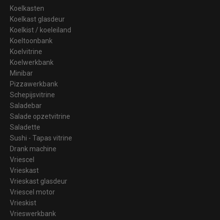
Koelkasten
Koelkast glasdeur
Koelkist / koeleiland
Koeltoonbank
Koelvitrine
Koelwerkbank
Minibar
Pizzawerkbank
Schepijsvitrine
Saladebar
Salade opzetvitrine
Saladette
Sushi - Tapas vitrine
Drank machine
Vriescel
Vrieskast
Vrieskast glasdeur
Vriescel motor
Vrieskist
Vrieswerkbank