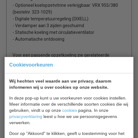
- Optioneel koelopzetvitrine verkrijgbaar: VRX 955/380
(bestelnr. 323-1029)
- Digitale temperatuurregeling (DIXELL)
- Verdamper aan 3 zijden geschuimd
- Statische koeling met circulatieventilator
- Automatische ontdooiing
Voor een passende opzetkoeling zie gerelateerde
producten.
Cookievoorkeuren
Wij hechten veel waarde aan uw privacy, daarom
Is dit iets voor jou?
informeren wij u over cookies op onze website.
In deze pop-up kunt u uw voorkeuren voor cookies instellen.
Combisteel 7950.0044
Meer informatie over de verschillende soorten cookies die wij
Pizzawerkbank
gebruiken, vindt u op onze
cookies
pagina. In onze
€ 1201,00
€ 1740,00
privacyverklaring
leest u hoe we uw persoonsgegevens
verwerken.
Pizzawerkbank bekijken
Door op "Akkoord" te klikken, geeft u toestemming voor het