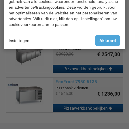
gebruik van alle cookies, waaronder functionele, analytische
Saro PS 300 G
en advertentie/trackingcookies. Deze worden gebruikt voor
Pizzawerkbank
het optimaliseren van de website en het personaliseren van
€ 1734,00
€ 2710,00
advertenties. Wilt u dit niet, klik dan op "Instellingen" om uw
cookievoorkeuren aan te passen.
Pizzawerkbank bekijken
Instellingen
Akkoord
Saro SH 2500
Pizzawerkbank
€ 2547,00
€ 3980,00
Pizzawerkbank bekijken
EcoFrost 7950.5135
Pizzabank 2 deuren
€ 1236,00
€ 1545,00
Pizzawerkbank bekijken