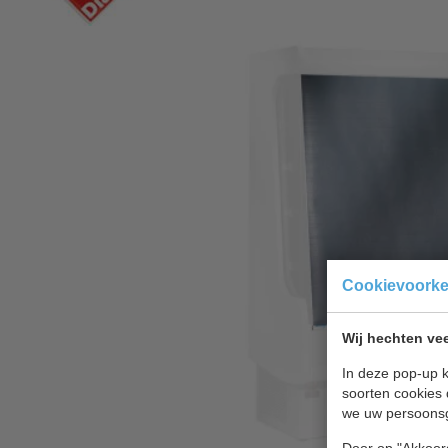
Cookievoork
Wij hechten vee
In deze pop-up k
soorten cookies 
we uw persoons
Door op "Akkoord