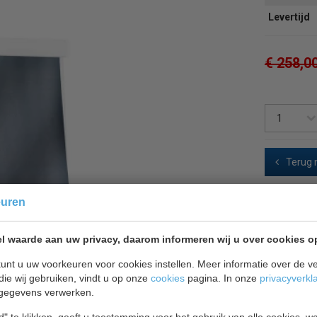
Levertijd
€ 258,0
Terug 
euren
l waarde aan uw privacy, daarom informeren wij u over cookies o
unt u uw voorkeuren voor cookies instellen. Meer informatie over de ve
die wij gebruiken, vindt u op onze
cookies
pagina. In onze
privacyverkl
gegevens verwerken.
" te klikken, geeft u toestemming voor het gebruik van alle cookies, 