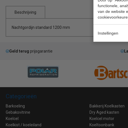
functionele, ana
van de website en
Beschrijving
cookievoorkeure
Nachtgordijn standard 1200 mm
Instellingen
Geld terug
prijsgarantie
La
Categorieën
Barkoeling
Bakkerij Koelkasten
Gebaksvitrine
Dry Aged kasten
Koelcel
Koelcel motor
Koelkist / koeleiland
Koeltoonbank