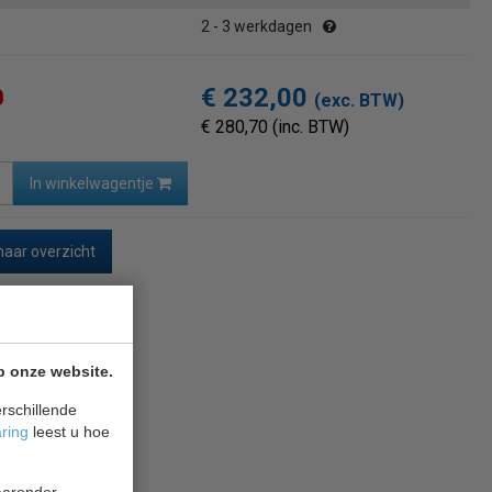
2 - 3 werkdagen
€ 232,00
0
(exc. BTW)
€ 280,70 (inc. BTW)
In winkelwagentje
naar overzicht
p onze website.
rschillende
aring
leest u hoe
waaronder