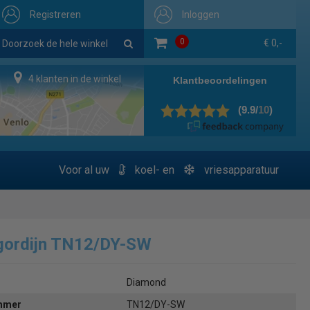
Registreren
Inloggen
0
€ 0,-
4 klanten in de winkel
Voor al uw
koel- en
vriesapparatuur
gordijn TN12/DY-SW
Diamond
ummer
TN12/DY-SW