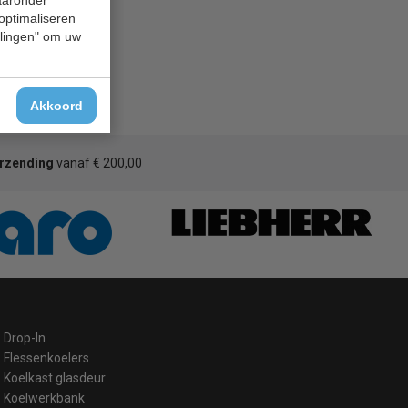
 optimaliseren
ellingen" om uw
Akkoord
erzending
vanaf € 200,00
Drop-In
Flessenkoelers
Koelkast glasdeur
Koelwerkbank