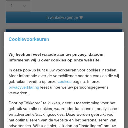
In winkelwagentje
Terug naar overzicht
Cookievoorkeuren
Beschrijving
Specificaties
Wij hechten veel waarde aan uw privacy, daarom
informeren wij u over cookies op onze website.
Nacht gordijn voor de Diamond Small Plus 700 mm
In deze pop-up kunt u uw voorkeuren voor cookies instellen.
Meer informatie over de verschillende soorten cookies die wij
gebruiken, vindt u op onze
cookies
pagina. In onze
privacyverklaring
leest u hoe we uw persoonsgegevens
Geld terug
prijsgarantie
verwerken.
Lage prijzen hoge service
Gratis verzending
vanaf € 200,00
Door op "Akkoord" te klikken, geeft u toestemming voor het
gebruik van alle cookies, waaronder functionele, analytische
en advertentie/trackingcookies. Deze worden gebruikt voor
het optimaliseren van de website en het personaliseren van
advertenties. Wilt u dit niet, klik dan op "Instellingen" om uw