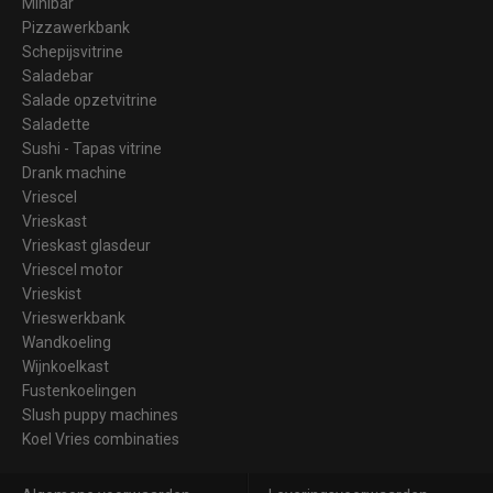
Minibar
Pizzawerkbank
Schepijsvitrine
Saladebar
Salade opzetvitrine
Saladette
Sushi - Tapas vitrine
Drank machine
Vriescel
Vrieskast
Vrieskast glasdeur
Vriescel motor
Vrieskist
Vrieswerkbank
Wandkoeling
Wijnkoelkast
Fustenkoelingen
Slush puppy machines
Koel Vries combinaties