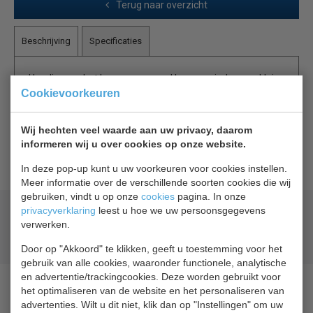
Terug naar overzicht
Beschrijving
Specificaties
Handig voor het bewaren en snel kunnen vinden van klein
Cookievoorkeuren
verpakte diepvriesproducten. Afmeting 549 x 210 x 210
mm., prijs per mand
Wij hechten veel waarde aan uw privacy, daarom
In de inhangmanden kunnen de producten overzichtelijk
informeren wij u over cookies op onze website.
worden gepresenteerd.
In deze pop-up kunt u uw voorkeuren voor cookies instellen.
Meer informatie over de verschillende soorten cookies die wij
gebruiken, vindt u op onze
cookies
pagina. In onze
privacyverklaring
leest u hoe we uw persoonsgegevens
Geld terug
prijsgarantie
verwerken.
Lage prijzen hoge service
Gratis verzending
vanaf € 200,00
Door op "Akkoord" te klikken, geeft u toestemming voor het
gebruik van alle cookies, waaronder functionele, analytische
en advertentie/trackingcookies. Deze worden gebruikt voor
het optimaliseren van de website en het personaliseren van
advertenties. Wilt u dit niet, klik dan op "Instellingen" om uw