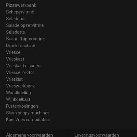
Pizzawerkbank
Schepijsvitrine
Saladebar
Salade opzetvitrine
Saladette
Sushi - Tapas vitrine
Drank machine
Vriescel
Vrieskast
Vrieskast glasdeur
Vriescel motor
Vrieskist
Vrieswerkbank
Wandkoeling
Wijnkoelkast
Fustenkoelingen
Slush puppy machines
Koel Vries combinaties
Algemene voorwaarden
Leveringsvoorwaarden