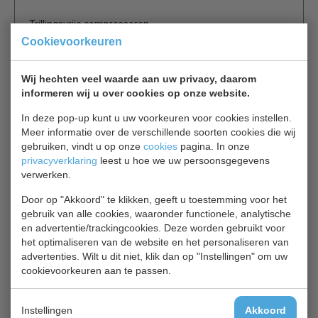
Trillingsvrije compressoren
Omdat reeds geringe vibraties bestanddelen van het
Cookievoorkeuren
soms aanwezige bezinksel kunnen doen opdwarrelen en
daarmee het rijpproces en de kwaliteit verstoren, zijn
Wij hechten veel waarde aan uw privacy, daarom
wijnkasten uitgevoerd met trillingsvrije compressoren. Bij
informeren wij u over cookies op onze website.
de Vinidor modellen worden daarnaast ook de
In deze pop-up kunt u uw voorkeuren voor cookies instellen.
bewegingen van het totale koelsysteem gedempt om
Meer informatie over de verschillende soorten cookies die wij
overdraging van vibraties uit te sluiten. Hierdoor ligt de
gebruiken, vindt u op onze
cookies
pagina. In onze
wijn trillingsvrij en is het apparaat geluid laag.
privacyverklaring
leest u hoe we uw persoonsgegevens
verwerken.
Digitaal temperatuurdisplay geeft de in
binnentemperatuur tot op de graad nauwkeurig
Door op "Akkoord" te klikken, geeft u toestemming voor het
Temperatuur instelbaar van +5°C tot +20°C
gebruik van alle cookies, waaronder functionele, analytische
en advertentie/trackingcookies. Deze worden gebruikt voor
FreshAir koolfilter
het optimaliseren van de website en het personaliseren van
Omgevingsluchtjes kunnen wijnen bij langer bewaren
advertenties. Wilt u dit niet, klik dan op "Instellingen" om uw
cookievoorkeuren aan te passen.
merkbaar beïnvloeden. Bij alle wijnkasten van Liebherr
loopt de luchttoevoer via een makkelijk te vervangen
FreshAir koolfilter waardoor een optimale luchtkwaliteit
Instellingen
Akkoord
wordt gegarandeerd. Bij de Vinidor serie beschikt iedere