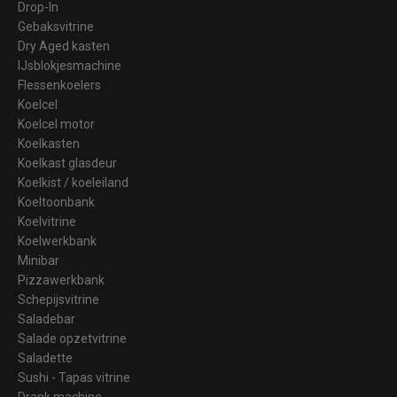
Drop-In
Gebaksvitrine
Dry Aged kasten
IJsblokjesmachine
Flessenkoelers
Koelcel
Koelcel motor
Koelkasten
Koelkast glasdeur
Koelkist / koeleiland
Koeltoonbank
Koelvitrine
Koelwerkbank
Minibar
Pizzawerkbank
Schepijsvitrine
Saladebar
Salade opzetvitrine
Saladette
Sushi - Tapas vitrine
Drank machine