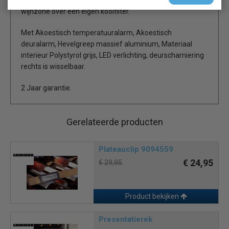
wijnzone over een eigen koolfilter.
Met Akoestisch temperatuuralarm, Akoestisch
deuralarm, Hevelgreep massief aluminium, Materiaal
interieur Polystyrol grijs, LED verlichting, deurscharniering
rechts is wisselbaar.
2 Jaar garantie.
Gerelateerde producten
Plateauclip 9094559
€ 24,95
€ 29,95
Product bekijken
Presentatierek