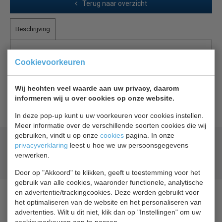
Terug naar overzicht
Beschrijving
Liebherr mandverdeler 210 mm (laag)
Cookievoorkeuren
De verdeler voor draagmanden draagt bij aan een
Wij hechten veel waarde aan uw privacy, daarom
optimale presentatie van producten en helpt de
informeren wij u over cookies op onze website.
binnenruimte flexibel te organiseren.
In deze pop-up kunt u uw voorkeuren voor cookies instellen.
Meer informatie over de verschillende soorten cookies die wij
gebruiken, vindt u op onze
cookies
pagina. In onze
Geld terug
prijsgarantie
privacyverklaring
leest u hoe we uw persoonsgegevens
Lage prijzen hoge service
verwerken.
Gratis verzending
vanaf € 200,00
Door op "Akkoord" te klikken, geeft u toestemming voor het
gebruik van alle cookies, waaronder functionele, analytische
en advertentie/trackingcookies. Deze worden gebruikt voor
het optimaliseren van de website en het personaliseren van
advertenties. Wilt u dit niet, klik dan op "Instellingen" om uw