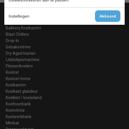
cookievoorkeuren aan te passen.
Categorieën
Instellingen
Akkoord
Barkoeling
Bakkerij Koelkasten
Blast Chillers
Drop-In
Gebaksvitrine
Dry Aged kasten
IJsblokjesmachine
Flessenkoelers
Koelcel
Koelcel motor
Koelkasten
Koelkast glasdeur
Koelkist / koeleiland
Koeltoonbank
Koelvitrine
Koelwerkbank
Minibar