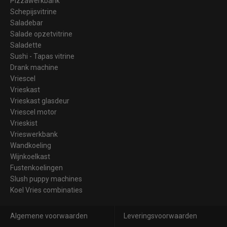
Pizzawerkbank
Schepijsvitrine
Saladebar
Salade opzetvitrine
Saladette
Sushi - Tapas vitrine
Drank machine
Vriescel
Vrieskast
Vrieskast glasdeur
Vriescel motor
Vrieskist
Vrieswerkbank
Wandkoeling
Wijnkoelkast
Fustenkoelingen
Slush puppy machines
Koel Vries combinaties
Algemene voorwaarden
Leveringsvoorwaarden