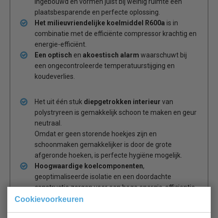
ingebouwd en vormen juist bij weinig ruimte een
plaatsbesparende en perfecte oplossing.
Het milieuvriendelijke koelmiddel R600a
is in
combinatie met de efficiënte compressor krachtig en
energie-efficiënt.
Een optisch
en
akoestisch alarm
waarschuwt bij
een ongecontroleerde temperatuurstijging en
koudeverlies.
Het uit één stuk
diepgetrokken interieur
van
polystryreen is gemakkelijk schoon te maken en geur
neutraal.
Omdat er geen storende hoekjes zijn en
schoonmaken gemakkelijker is door de grote
afgeronde hoeken, is perfecte hygiëne mogelijk.
Hoogwaardige koelcomponenten
,
geoptimaliseerde isolatie en een doordachte
constructie zorgen voor een hoge energie-efficientie
en lage verbruikskosten.
Cookievoorkeuren
De deurscharniering
kan zonder extra onderdelen