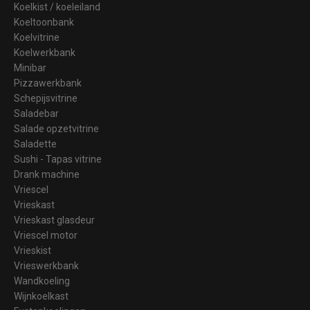
Koelkist / koeleiland
Koeltoonbank
Koelvitrine
Koelwerkbank
Minibar
Pizzawerkbank
Schepijsvitrine
Saladebar
Salade opzetvitrine
Saladette
Sushi - Tapas vitrine
Drank machine
Vriescel
Vrieskast
Vrieskast glasdeur
Vriescel motor
Vrieskist
Vrieswerkbank
Wandkoeling
Wijnkoelkast