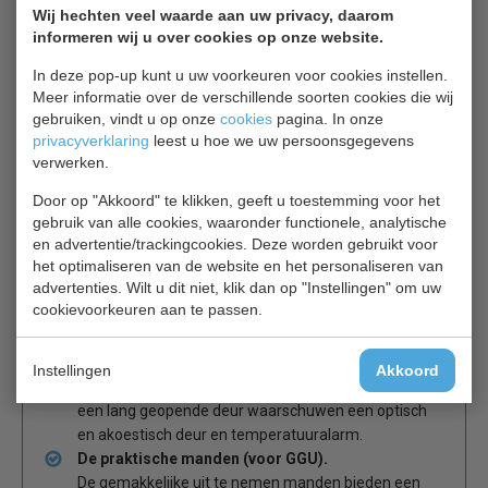
worden verwisseld en maakt aanpassing van de
Wij hechten veel waarde aan uw privacy, daarom
apparaten aan een werkplek mogelijk.
informeren wij u over cookies op onze website.
Stevig slot
op de koelkast voorkomt ongewenst
In deze pop-up kunt u uw voorkeuren voor cookies instellen.
toegang.
Meer informatie over de verschillende soorten cookies die wij
Robuuste stanggreep
bij FKUv en GGU modellen is
gebruiken, vindt u op onze
cookies
pagina. In onze
ontworpen voor intensief gebruik.
privacyverklaring
leest u hoe we uw persoonsgegevens
Ergonomisch gemakkelijk met de linker of rechter
verwerken.
hand vast te pakken en heel eenvoudig schoon te
maken.
Door op "Akkoord" te klikken, geeft u toestemming voor het
Moderne elektronica
gebruik van alle cookies, waaronder functionele, analytische
De modellen beschikken over een hoogwaardige
en advertentie/trackingcookies. Deze worden gebruikt voor
het optimaliseren van de website en het personaliseren van
elektronische besturing met een groot
advertenties. Wilt u dit niet, klik dan op "Instellingen" om uw
temperatuurdisplay en veel praktische functies.
cookievoorkeuren aan te passen.
De besturing is in het bovenblad geïntegreerd de
temperatuur kan op de graad nauwkeurig worden
ingesteld.
Instellingen
Akkoord
Bij een ongecontroleerde temperatuurstijging of bij
een lang geopende deur waarschuwen een optisch
en akoestisch deur en temperatuuralarm.
De praktische manden (voor GGU).
De gemakkelijke uit te nemen manden bieden een