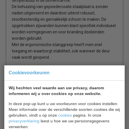
temperatuur in de binnenruimte.
De behuizing van gepoedercoate staalplaat is zonder
naden uitgevoerd en daardoor uiterst robuust,
stootbestendig en gemakkelijk schoon te maken. De
opgetrokken zijwanden kunnen klant specifiek individueel
worden vormgegeven en voor branding doeleinden
worden gebruikt.
Met de ergonomische stanggreep heeft men snel
toegang en waarborgt stabiliteit, ook wanneer de deur
vaak wordt geopend.
RoHS- en WEEE-conform door toepassing van
Cookievoorkeuren
milieuvriendelijke materialen in combinatie met een
optimale recyclingmogelijkheid.
Wij hechten veel waarde aan uw privacy, daarom
Het natuurlijke en HFK-vrije koelmiddel R 600a is
informeren wij u over cookies op onze website.
milieuvriendelijke en in combinatie met krachtige
compressoren zeer energie-efficiënt.
In deze pop-up kunt u uw voorkeuren voor cookies instellen.
De verwisselbare deurscharniering maakt aanpassing aan
Meer informatie over de verschillende soorten cookies die wij
de werkplek mogelijk.
gebruiken, vindt u op onze
cookies
pagina. In onze
Bij het openen van de deur minimaliseert het automatisch
privacyverklaring
leest u hoe we uw persoonsgegevens
verwerken.
uitschakelen van de ventilatie het uitstromen van koude