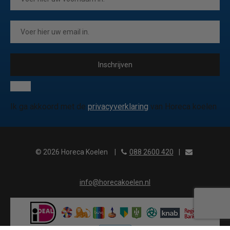
Inschrijven
Ik ga akkoord met de
privacyverklaring
van Horeca koelen
© 2026 Horeca Koelen
|
088 2600 420
|
info@horecakoelen.nl