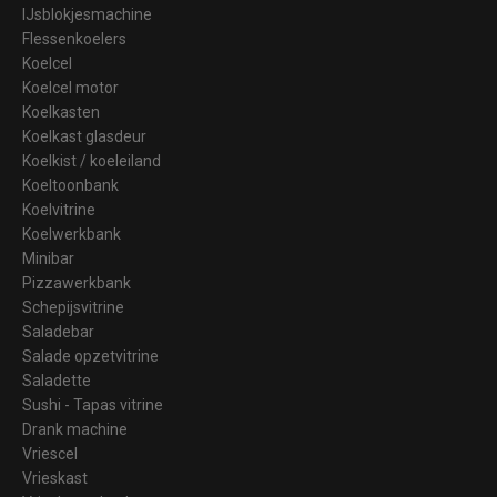
IJsblokjesmachine
Flessenkoelers
Koelcel
Koelcel motor
Koelkasten
Koelkast glasdeur
Koelkist / koeleiland
Koeltoonbank
Koelvitrine
Koelwerkbank
Minibar
Pizzawerkbank
Schepijsvitrine
Saladebar
Salade opzetvitrine
Saladette
Sushi - Tapas vitrine
Drank machine
Vriescel
Vrieskast