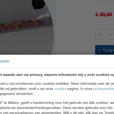
€ 30,00
Terug 
euren
l waarde aan uw privacy, daarom informeren wij u over cookies o
unt u uw voorkeuren voor cookies instellen. Meer informatie over de ve
die wij gebruiken, vindt u op onze
cookies
pagina. In onze
privacyverkl
gegevens verwerken.
" te klikken, geeft u toestemming voor het gebruik van alle cookies, 
lytische en advertentie/trackingcookies. Deze worden gebruikt voor het
 het personaliseren van advertenties. Wilt u dit niet, klik dan op "Inst