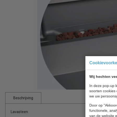
Cookievoork
Wij hechten vee
In deze pop-up k
soorten cookies 
we uw persoons
Beschrijving
Door op "Akkoord
functionele, ana
Lavasteen
van de website en