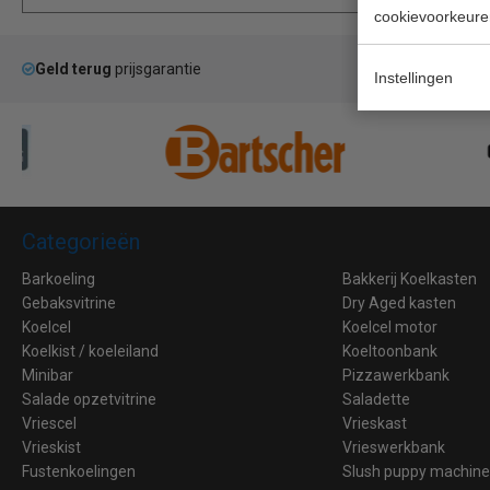
cookievoorkeure
Geld terug
prijsgarantie
La
Instellingen
Categorieën
Barkoeling
Bakkerij Koelkasten
Gebaksvitrine
Dry Aged kasten
Koelcel
Koelcel motor
Koelkist / koeleiland
Koeltoonbank
Minibar
Pizzawerkbank
Salade opzetvitrine
Saladette
Vriescel
Vrieskast
Vrieskist
Vrieswerkbank
Fustenkoelingen
Slush puppy machin