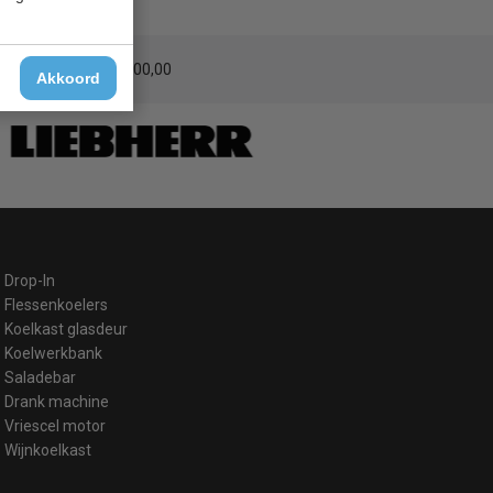
erzending
vanaf € 200,00
Akkoord
Drop-In
Flessenkoelers
Koelkast glasdeur
Koelwerkbank
Saladebar
Drank machine
Vriescel motor
Wijnkoelkast