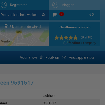
Registreren
Inloggen
0
€ 0,-
3 klanten in de winkel
Voor al uw
koel- en
vriesapparatuur
teen 9591517
Liebherr
ummer
9591517