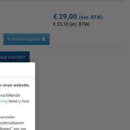
€ 29,00
(exc. BTW)
€ 35,10 (inc. BTW)
In winkelwagentje
naar overzicht
p onze website.
rschillende
aring
leest u hoe
waaronder
 optimaliseren
ellingen" om uw