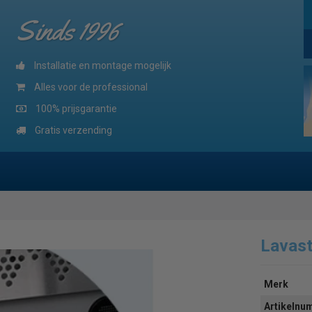
Sinds 1996
Installatie en montage mogelijk
Alles voor de professional
100% prijsgarantie
Gratis verzending
Lavas
Merk
Artikeln