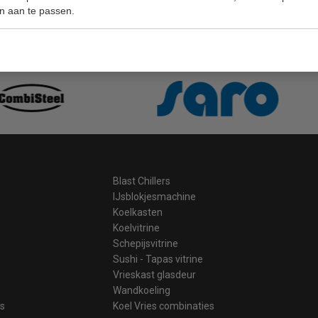
n aan te passen.
ge prijzen hoge service
Gratis v
Blast Chillers
IJsblokjesmachine
Koelkasten
Koelvitrine
Schepijsvitrine
Sushi - Tapas vitrine
Vrieskast glasdeur
Wandkoeling
es
Koel Vries combinaties