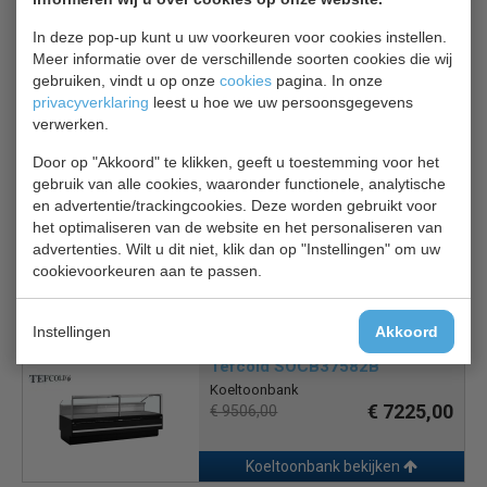
In deze pop-up kunt u uw voorkeuren voor cookies instellen.
Optie: bodem rooster
Meer informatie over de verschillende soorten cookies die wij
gebruiken, vindt u op onze
cookies
pagina. In onze
1 jaar garantie
privacyverklaring
leest u hoe we uw persoonsgegevens
verwerken.
Is dit iets voor jou?
Door op "Akkoord" te klikken, geeft u toestemming voor het
gebruik van alle cookies, waaronder functionele, analytische
en advertentie/trackingcookies. Deze worden gebruikt voor
Tefcold Brabant 300
het optimaliseren van de website en het personaliseren van
Statische koeltoonbank
advertenties. Wilt u dit niet, klik dan op "Instellingen" om uw
€ 3868,00
€ 5090,00
cookievoorkeuren aan te passen.
Koeltoonbank bekijken
Instellingen
Akkoord
Tefcold SOCB37582B
Koeltoonbank
€ 7225,00
€ 9506,00
Koeltoonbank bekijken