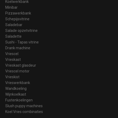
Koelwerkbank
Minibar
Pizzawerkbank
Schepijsvitrine
Saladebar
Salade opzetvitrine
Saladette
Sushi - Tapas vitrine
Drank machine
Vriescel
Vrieskast
Vrieskast glasdeur
Vriescel motor
Vrieskist
Vrieswerkbank
Wandkoeling
Wijnkoelkast
Fustenkoelingen
Slush puppy machines
Koel Vries combinaties