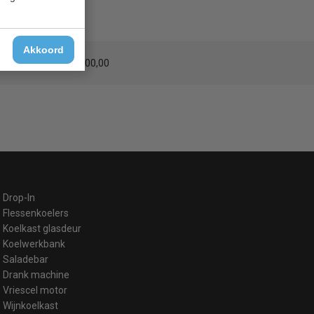
Akkoord
erzending
vanaf € 200,00
Drop-In
Flessenkoelers
Koelkast glasdeur
Koelwerkbank
Saladebar
Drank machine
Vriescel motor
Wijnkoelkast