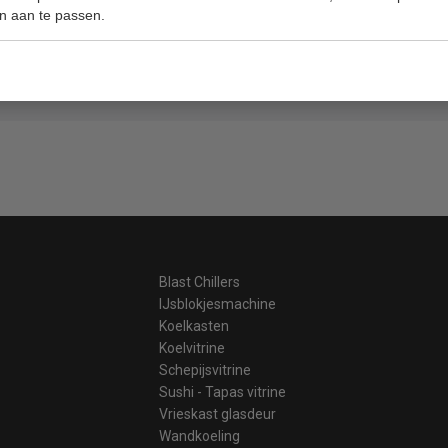
n aan te passen.
ge prijzen hoge service
Gratis v
Blast Chillers
IJsblokjesmachine
Koelkasten
Koelvitrine
Schepijsvitrine
Sushi - Tapas vitrine
Vrieskast glasdeur
Wandkoeling