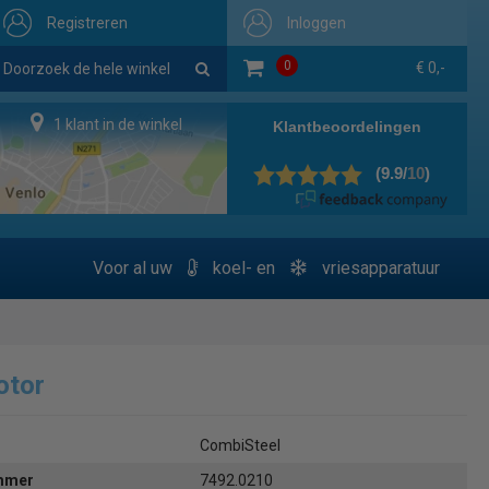
Registreren
Inloggen
0
€ 0,-
1 klant in de winkel
Voor al uw
koel- en
vriesapparatuur
otor
CombiSteel
ummer
7492.0210