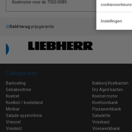
Koelmotor voor de 7350.0085
cookievoorkeure
Instellingen
Geld terug
prijsgarantie
La
Categorieën
Barkoeling
Bakkerij Koelkasten
Gebaksvitrine
Dry Aged kasten
Koelcel
Koelcel motor
Koelkist / koeleiland
Koeltoonbank
Minibar
Pizzawerkbank
Salade opzetvitrine
Saladette
Vriescel
Vrieskast
Vrieskist
Vrieswerkbank