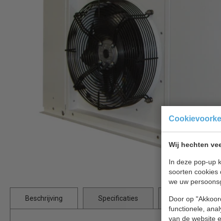
Cookievoork
Wij hechten vee
In deze pop-up k
soorten cookies 
we uw persoons
Beschrijving
Specificaties
Bijlages
Door op "Akkoord
functionele, ana
van de website en