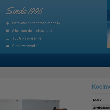
Sinds 1996
Installatie en montage mogelijk
Alles voor de professional
100% prijsgarantie
Gratis verzending
Koelm
Merk
Artikeln