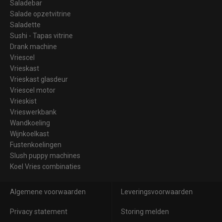
Saladebar
Salade opzetvitrine
Saladette
Sushi - Tapas vitrine
Drank machine
Vriescel
Vrieskast
Vrieskast glasdeur
Vriescel motor
Vrieskist
Vrieswerkbank
Wandkoeling
Wijnkoelkast
Fustenkoelingen
Slush puppy machines
Koel Vries combinaties
Algemene voorwaarden
Leveringsvoorwaarden
Privacy statement
Storing melden