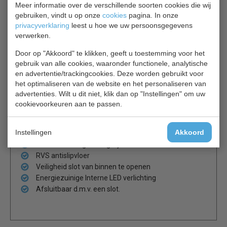
Meer informatie over de verschillende soorten cookies die wij
koelcapaciteit dan de traditionele koelmiddelen, waardoor
gebruiken, vindt u op onze
cookies
pagina. In onze
minder energie nodig is om dezelfde koeling te bereiken.
privacyverklaring
leest u hoe we uw persoonsgegevens
Dit resulteert in minder uitstoot van broeikasgassen en
verwerken.
een lager energieverbruik waardoor u ook op de lange
termijn kosten bespaart.
Door op "Akkoord" te klikken, geeft u toestemming voor het
gebruik van alle cookies, waaronder functionele, analytische
en advertentie/trackingcookies. Deze worden gebruikt voor
Kortom, met de kant en klare koelcel van Horeca Koelen
het optimaliseren van de website en het personaliseren van
heeft u een functionele, efficiënte en betaalbare
advertenties. Wilt u dit niet, klik dan op "Instellingen" om uw
oplossing voor al uw koel opslagbehoeften!
cookievoorkeuren aan te passen.
Stekkerklaar - na montage
Instellingen
Akkoord
Gemakkelijk te monteren
Diverse indelingen mogelijk
RVS antislipvloer
Veiligheid slot van binnen te openen
Energiezuinige Interne LED verlichting
Afsluitbaar d.m.v. een slot.