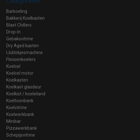
Categorieën
Barkoeling
Bakkerij Koelkasten
Blast Chillers
Drop-In
Gebaksvitrine
Dry Aged kasten
IJsblokjesmachine
Flessenkoelers
Koelcel
Koelcel motor
Koelkasten
Koelkast glasdeur
Koelkist / koeleiland
Koeltoonbank
Koelvitrine
Koelwerkbank
Minibar
Pizzawerkbank
Schepijsvitrine