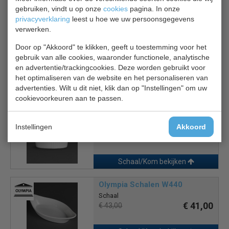
gebruiken, vindt u op onze
cookies
pagina. In onze
Is dit iets voor jou?
privacyverklaring
leest u hoe we uw persoonsgegevens
verwerken.
Olympia Ramekins W421
Door op "Akkoord" te klikken, geeft u toestemming voor het
Ramekins 12 stuks
gebruik van alle cookies, waaronder functionele, analytische
€ 29,00
€ 30,50
en advertentie/trackingcookies. Deze worden gebruikt voor
het optimaliseren van de website en het personaliseren van
advertenties. Wilt u dit niet, klik dan op "Instellingen" om uw
Schaal/Kom bekijken
cookievoorkeuren aan te passen.
Olympia Ramekins W414
12 ramekins
Instellingen
Akkoord
€ 24,00
€ 25,50
Schaal/Kom bekijken
Olympia Schalen W440
Schaal
€ 41,00
€ 43,00