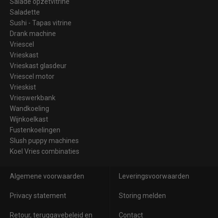
Salade opzetvitrine
Saladette
Sushi - Tapas vitrine
Drank machine
Vriescel
Vrieskast
Vrieskast glasdeur
Vriescel motor
Vrieskist
Vrieswerkbank
Wandkoeling
Wijnkoelkast
Fustenkoelingen
Slush puppy machines
Koel Vries combinaties
Algemene voorwaarden
Leveringsvoorwaarden
Privacy statement
Storing melden
Retour, teruggavebeleid en
Contact