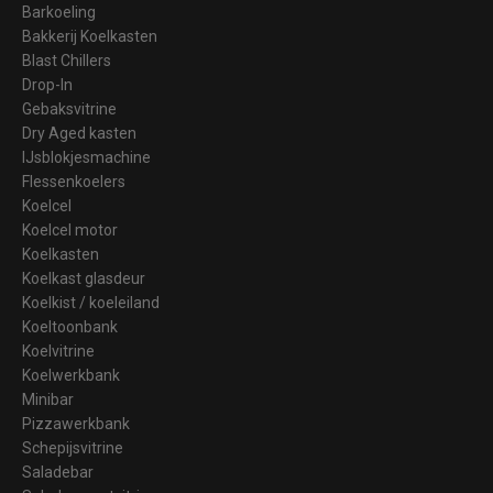
Barkoeling
Bakkerij Koelkasten
Blast Chillers
Drop-In
Gebaksvitrine
Dry Aged kasten
IJsblokjesmachine
Flessenkoelers
Koelcel
Koelcel motor
Koelkasten
Koelkast glasdeur
Koelkist / koeleiland
Koeltoonbank
Koelvitrine
Koelwerkbank
Minibar
Pizzawerkbank
Schepijsvitrine
Saladebar