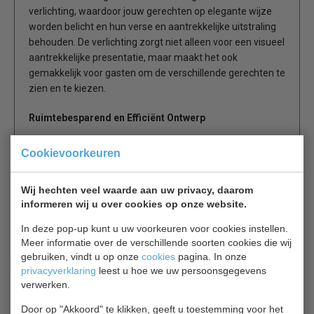
verlichting, waardoor jouw gerechten op elegante wijze
worden belicht en hun verse en aantrekkelijke uitstraling
behouden. De verlichting zorgt niet alleen voor een visueel
aantrekkelijke presentatie, maar maakt het ook
gemakkelijk voor gasten om de verschillende gerechten te
zien en te kiezen.
Ruimtebesparend en Efficiënt Ontwerp
Dankzij het compacte ontwerp van de Combisteel
Cookievoorkeuren
saladebar/gekoeld buffet bespaar je kostbare ruimte op
het buffet of in de keuken. Het slanke profiel maakt het
Wij hechten veel waarde aan uw privacy, daarom
gemakkelijk om de saladebar in te passen in elke
informeren wij u over cookies op onze website.
omgeving, terwijl de robuuste constructie en
hoogwaardige materialen zorgen voor duurzaamheid en
In deze pop-up kunt u uw voorkeuren voor cookies instellen.
betrouwbaarheid, zelfs tijdens drukke service-uren.
Meer informatie over de verschillende soorten cookies die wij
gebruiken, vindt u op onze
cookies
pagina. In onze
Kies voor Kwaliteit
privacyverklaring
leest u hoe we uw persoonsgegevens
verwerken.
Investeer in de kwaliteit en veelzijdigheid van de
Door op "Akkoord" te klikken, geeft u toestemming voor het