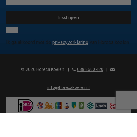
Inschrijven
Ik ga akkoord met de
privacyverklaring
van Horeca koelen
© 2026 Horeca Koelen
|
088 2600 420
|
info@horecakoelen.nl