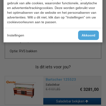
Combisteel saladebar/gekoeld buffet en verbeter de
gebruik van alle cookies, waaronder functionele, analytische
presentatie van jouw gerechten terwijl je tegelijkertijd
en advertentie/trackingcookies. Deze worden gebruikt voor
ruimte bespaart en efficiëntie verhoogt. Of je nu kiest voor
het optimaliseren van de website en het personaliseren van
de gekoelde of verwarmde optie, je kunt vertrouwen op
advertenties. Wilt u dit niet, klik dan op "Instellingen" om uw
de topkwaliteit en betrouwbaarheid die Combisteel te
cookievoorkeuren aan te passen.
bieden heeft. Bestel vandaag nog en ontdek zelf de
voordelen van onze saladebars/gekoeld buffet.
Instellingen
Akkoord
Foto wijkt af, dit model is 5x 1/1GN
Optie: RVS bakken
Is dit iets voor jou?
Bartscher 125523
Saladebar
€ 3281,00
€ 4101,85
Saladebar bekijken