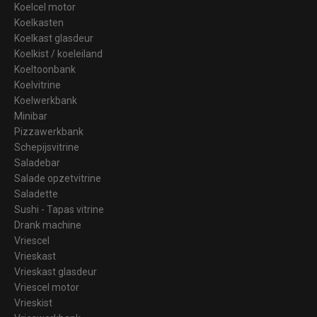
Koelcel motor
Koelkasten
Koelkast glasdeur
Koelkist / koeleiland
Koeltoonbank
Koelvitrine
Koelwerkbank
Minibar
Pizzawerkbank
Schepijsvitrine
Saladebar
Salade opzetvitrine
Saladette
Sushi - Tapas vitrine
Drank machine
Vriescel
Vrieskast
Vrieskast glasdeur
Vriescel motor
Vrieskist