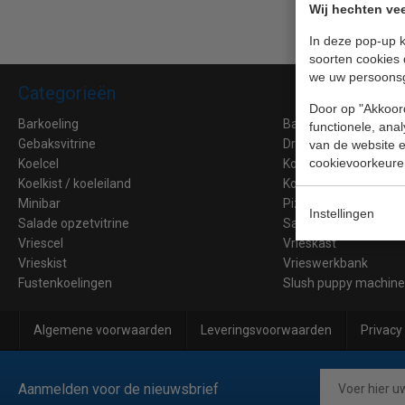
Wij hechten vee
In deze pop-up k
soorten cookies 
we uw persoons
Categorieën
Door op "Akkoord
Barkoeling
Bakkerij Koelkasten
functionele, ana
Gebaksvitrine
Dry Aged kasten
van de website en
cookievoorkeure
Koelcel
Koelcel motor
Koelkist / koeleiland
Koeltoonbank
Minibar
Pizzawerkbank
Instellingen
Salade opzetvitrine
Saladette
Vriescel
Vrieskast
Vrieskist
Vrieswerkbank
Fustenkoelingen
Slush puppy machin
Algemene voorwaarden
Leveringsvoorwaarden
Privacy
Aanmelden voor de nieuwsbrief