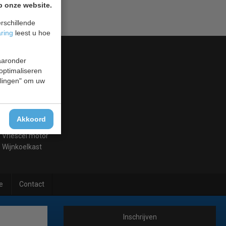
p onze website.
rschillende
aring
leest u hoe
waaronder
Drop-In
 optimaliseren
Flessenkoelers
ellingen" om uw
Koelkast glasdeur
Koelwerkbank
Saladebar
Akkoord
Drank machine
Vriescel motor
Wijnkoelkast
e
Contact
Inschrijven