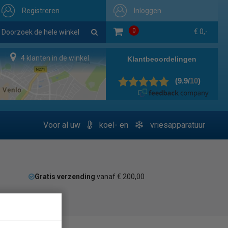
Registreren
Inloggen
0
€ 0,-
4 klanten in de winkel
Voor al uw
koel- en
vriesapparatuur
Gratis verzending
vanaf € 200,00