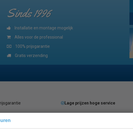
Sinds 1996
Installatie en montage mogelijk
Alles voor de professional
100% prijsgarantie
Gratis verzending
rijsgarantie
Lage prijzen hoge service
euren