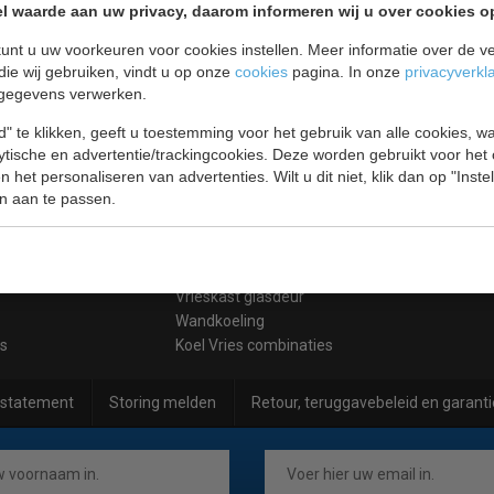
l waarde aan uw privacy, daarom informeren wij u over cookies o
unt u uw voorkeuren voor cookies instellen. Meer informatie over de ve
die wij gebruiken, vindt u op onze
cookies
pagina. In onze
privacyverkl
gegevens verwerken.
" te klikken, geeft u toestemming voor het gebruik van alle cookies, 
Blast Chillers
lytische en advertentie/trackingcookies. Deze worden gebruikt voor het
IJsblokjesmachine
 het personaliseren van advertenties. Wilt u dit niet, klik dan op "Inst
n aan te passen.
Koelkasten
Koelvitrine
Schepijsvitrine
Sushi - Tapas vitrine
Vrieskast glasdeur
Wandkoeling
es
Koel Vries combinaties
 statement
Storing melden
Retour, teruggavebeleid en garanti