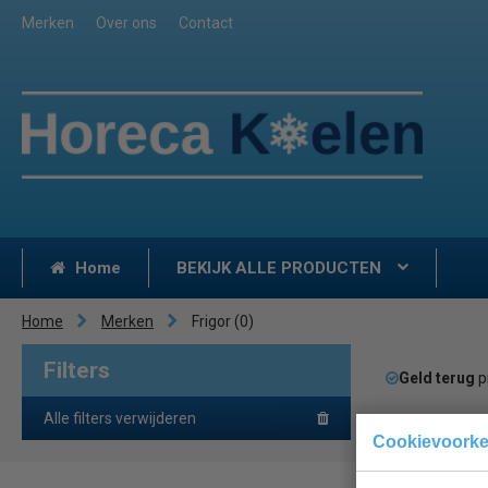
Merken
Over ons
Contact
Home
BEKIJK ALLE PRODUCTEN
Home
Merken
Frigor
(0)
Filters
Geld terug
p
Alle filters verwijderen
Cookievoork