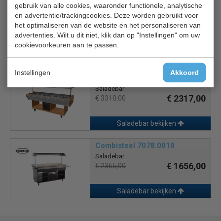
gebruik van alle cookies, waaronder functionele, analytische
Saro Premium Line SB-K B/Z
en advertentie/trackingcookies. Deze worden gebruikt voor
Saladebar
het optimaliseren van de website en het personaliseren van
€ 4262,00
€ 6660,00
advertenties. Wilt u dit niet, klik dan op "Instellingen" om uw
cookievoorkeuren aan te passen.
Saladebar bekijken
Instellingen
Akkoord
CS 7077.0015
Saladebar
€ 2317,00
€ 3310,00
Saladebar bekijken
Combisteel 7078.0010
Saladebar
€ 1656,00
€ 2365,00
Saladebar bekijken