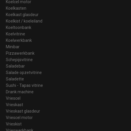
Koelcel motor
Koelkasten
Koelkast glasdeur
Koelkist / koeleiland
Koeltoonbank
Koelvitrine
Koelwerkbank
Minibar
Pizzawerkbank
Schepijsvitrine
Saladebar
Salade opzetvitrine
Saladette
Sushi - Tapas vitrine
Drank machine
Vriescel
Vrieskast
Vrieskast glasdeur
Vriescel motor
Vrieskist
Vrieswerkbank