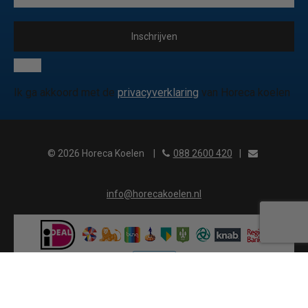
Inschrijven
Ik ga akkoord met de
privacyverklaring
van Horeca koelen
© 2026 Horeca Koelen
|
088 2600 420
|
info@horecakoelen.nl
?>