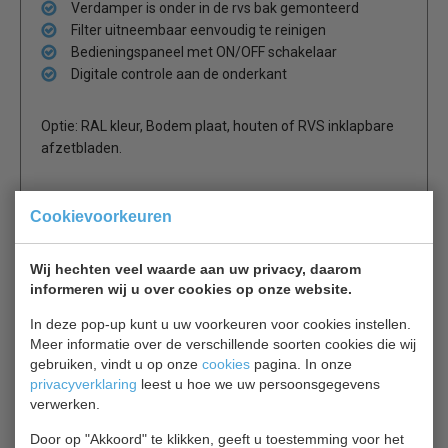
Verdamper is onder in de rvs bak gemonteerd
Filter uitneembaar eenvoudig te reinigen
Bedieningspaneel met ON/OFF schakelaar
Digitale controle aan de onderkant
Optie: RAL kleur, Bodem plaat, houten of RVS inklapbare
afzetbladen.
1 jaar garantie.
Cookievoorkeuren
Wij hechten veel waarde aan uw privacy, daarom
Is dit iets voor jou?
informeren wij u over cookies op onze website.
In deze pop-up kunt u uw voorkeuren voor cookies instellen.
CS 7077.0100
Meer informatie over de verschillende soorten cookies die wij
Statische koeltoonbank 150 cm, 1
gebruiken, vindt u op onze
cookies
pagina. In onze
deur
privacyverklaring
leest u hoe we uw persoonsgegevens
€ 1992,00
€ 2845,00
verwerken.
Saladebar bekijken
Door op "Akkoord" te klikken, geeft u toestemming voor het