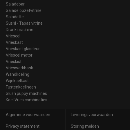
Saladebar
Salade opzetvitrine
Saladette
Sushi - Tapas vitrine
Drank machine
Vriescel
Vrieskast
Vrieskast glasdeur
Vriescel motor
Vrieskist
Vrieswerkbank
Wandkoeling
Wijnkoelkast
Fustenkoelingen
Slush puppy machines
Koel Vries combinaties
Algemene voorwaarden
Leveringsvoorwaarden
Privacy statement
Storing melden