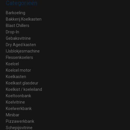
Categorieën
Barkoeling
Bakkerij Koelkasten
Blast Chillers
Drop-In
Gebaksvitrine
Dry Aged kasten
IJsblokjesmachine
Flessenkoelers
Koelcel
Koelcel motor
Koelkasten
Koelkast glasdeur
Koelkist / koeleiland
Koeltoonbank
Koelvitrine
Koelwerkbank
Minibar
Pizzawerkbank
Schepijsvitrine