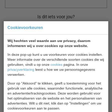
Is dit iets voor jou?
Cookievoorkeuren
Polar GH333
Saladette
€ 620,00
€ 775,00
Wij hechten veel waarde aan uw privacy, daarom
informeren wij u over cookies op onze website.
Saladette bekijken
In deze pop-up kunt u uw voorkeuren voor cookies instellen.
Meer informatie over de verschillende soorten cookies die wij
Tefcold SS8200
gebruiken, vindt u op onze
cookies
pagina. In onze
privacyverklaring
leest u hoe we uw persoonsgegevens
Saladette
€ 1674,00
verwerken.
€ 2203,00
Door op "Akkoord" te klikken, geeft u toestemming voor het
Saladette bekijken
gebruik van alle cookies, waaronder functionele, analytische
en advertentie/trackingcookies. Deze worden gebruikt voor
het optimaliseren van de website en het personaliseren van
Polar G607
advertenties. Wilt u dit niet, klik dan op "Instellingen" om uw
Saladette
cookievoorkeuren aan te passen.
€ 898,00
€ 1122,00