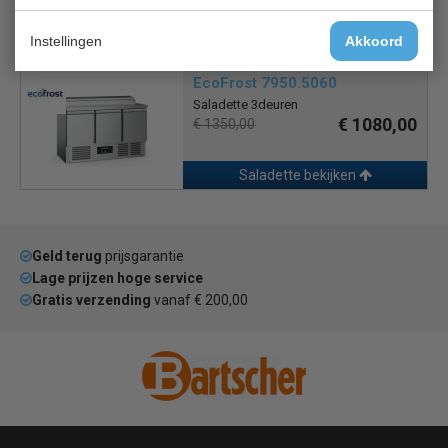
Saladette bekijken
Instellingen
Akkoord
EcoFrost 7950.5060
Saladette 3deuren
€ 1080,00
€ 1350,00
Saladette bekijken
Geld terug
prijsgarantie
Lage prijzen hoge service
Gratis verzending
vanaf € 200,00