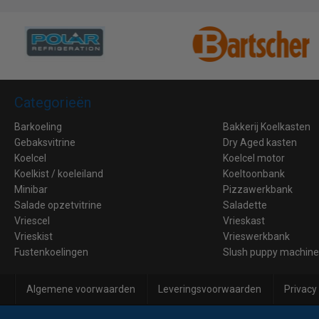
Categorieën
Barkoeling
Bakkerij Koelkasten
Gebaksvitrine
Dry Aged kasten
Koelcel
Koelcel motor
Koelkist / koeleiland
Koeltoonbank
Minibar
Pizzawerkbank
Salade opzetvitrine
Saladette
Vriescel
Vrieskast
Vrieskist
Vrieswerkbank
Fustenkoelingen
Slush puppy machin
Algemene voorwaarden
Leveringsvoorwaarden
Privacy