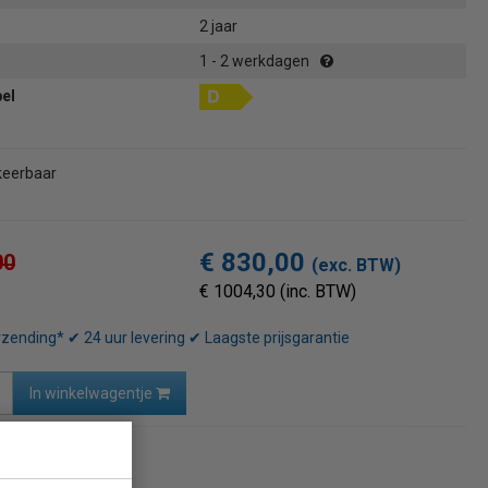
2 jaar
1 - 2 werkdagen
bel
eerbaar
€ 830,00
00
(exc. BTW)
€ 1004,30 (inc. BTW)
rzending* ✔ 24 uur levering ✔ Laagste prijsgarantie
In winkelwagentje
naar overzicht