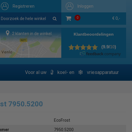
Registreren
Inloggen
0
€ 0,-
2 klanten in de winkel
Voor al uw
koel- en
vriesapparatuur
st 7950.5200
EcoFrost
ummer
7950.5200