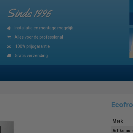
Sinds 1996
Installatie en montage mogelijk
Alles voor de professional
100% prijsgarantie
Gratis verzending
Ecofro
Merk
Artikeln