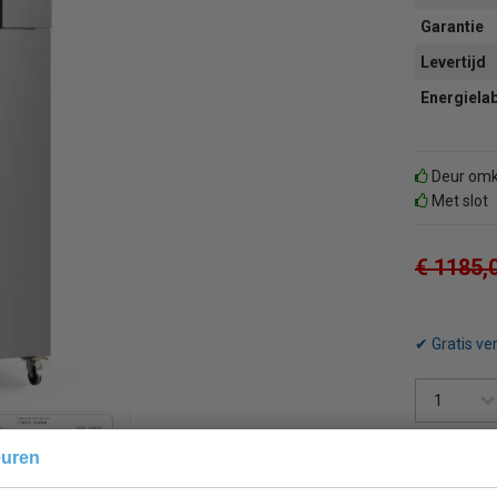
Garantie
Levertijd
Energiela
Deur omk
Met slot
€ 1185,
✔ Gratis ve
euren
Terug 