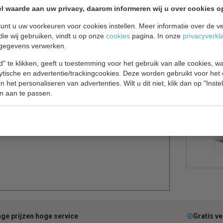
l waarde aan uw privacy, daarom informeren wij u over cookies o
unt u uw voorkeuren voor cookies instellen. Meer informatie over de ve
die wij gebruiken, vindt u op onze
cookies
pagina. In onze
privacyverkl
gegevens verwerken.
ca koelkast
" te klikken, geeft u toestemming voor het gebruik van alle cookies, 
lytische en advertentie/trackingcookies. Deze worden gebruikt voor het
. Deze koelkast is van RVS, heeft een omkeerbare
 het personaliseren van advertenties. Wilt u dit niet, klik dan op "Inst
ters.
n aan te passen.
 producten.
ge prijzen hoge service
Gratis v