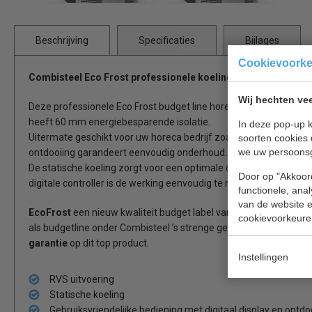
Beschrijving
Specificaties
Bijlages
Cookievoork
Combisteel Eco Frost professionele koeling RVS 7950.5070
Wij hechten vee
Deze professionele Eco Frost budget line horeca koeling met 2 lad
heeft 60 mm energiebesparende isolatie.
In deze pop-up k
Uitermate geschikt voor uw horeca bedrijf zoals restaurant, cafet
soorten cookies 
we uw persoons
ontdooiing garandeert eenvoudig onderhoud.
De statische koeling zorgt voor een optimale conservering van 
Door op "Akkoord
digitale controller is de werking eenvoudig te monitoren.
functionele, ana
van de website en
EcoFrost
een nieuw kwaliteit budget label van
Combisteel
, dez
cookievoorkeure
als budgetline onder Combisteel ’s strenge gestelde eisen en g
garantie
op dit top product.
Instellingen
RVS uitvoering
Statische koeling
Gebruiksvriendelijke bediening met digitaal display en ontdo