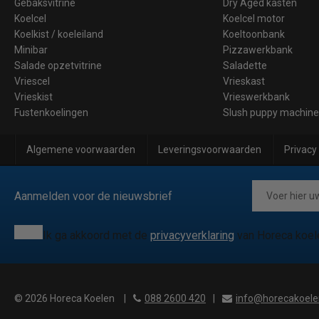
Gebaksvitrine
Dry Aged kasten
Koelcel
Koelcel motor
Koelkist / koeleiland
Koeltoonbank
Minibar
Pizzawerkbank
Salade opzetvitrine
Saladette
Vriescel
Vrieskast
Vrieskist
Vrieswerkbank
Fustenkoelingen
Slush puppy machin
Algemene voorwaarden
Leveringsvoorwaarden
Privacy
Aanmelden voor de nieuwsbrief
Ik ga akkoord met de
privacyverklaring
van Horeca koel
© 2026 Horeca Koelen
|
088 2600 420
|
info@horecakoele