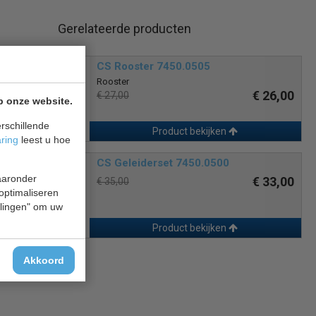
Gerelateerde producten
CS Rooster 7450.0505
Rooster
€ 26,00
€ 27,00
p onze website.
rschillende
Product bekijken
aring
leest u hoe
CS Geleiderset 7450.0500
waaronder
€ 33,00
€ 35,00
 optimaliseren
ellingen" om uw
Product bekijken
Akkoord