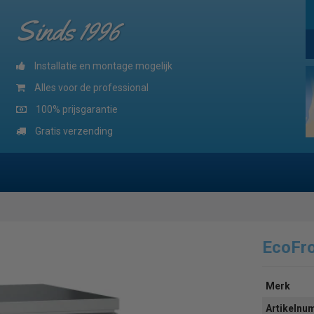
Sinds 1996
Installatie en montage mogelijk
Alles voor de professional
100% prijsgarantie
Gratis verzending
EcoFr
Merk
Artikeln