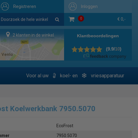
Registreren
Inloggen
0
€ 0,-
2 klanten in de winkel
Voor al uw
koel- en
vriesapparatuur
ost Koelwerkbank 7950.5070
EcoFrost
ummer
7950.5070