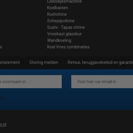
IJsblokjesmachine
Koelkasten
Koelvitrine
Schepijsvitrine
Sushi - Tapas vitrine
Vrieskast glasdeur
Wandkoeling
es
Koel Vries combinaties
 statement
Storing melden
Retour, teruggavebeleid en garanti
en
n.nl