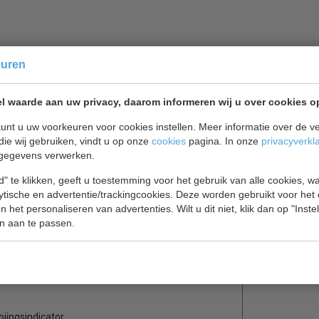
euren
l waarde aan uw privacy, daarom informeren wij u over cookies o
es en 1 deur is geschikt voor intensief gebruik en
unt u uw voorkeuren voor cookies instellen. Meer informatie over de ve
aria, hotel, slagerij enz. De automatische
die wij gebruiken, vindt u op onze
cookies
pagina. In onze
privacyverkl
gegevens verwerken.
de voedingsproducten. Door de volautomatische
" te klikken, geeft u toestemming voor het gebruik van alle cookies, 
lytische en advertentie/trackingcookies. Deze worden gebruikt voor het
 het personaliseren van advertenties. Wilt u dit niet, klik dan op "Inst
e commerciële koelingen zijn speciaal gefabriceerd
n aan te passen.
eeft daarom ook gerust
12 maanden volledige
oiingsindicator